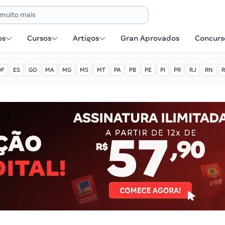
os
Cursos
Artigos
Gran Aprovados
Concurse
DF
ES
GO
MA
MG
MS
MT
PA
PB
PE
PI
PR
RJ
RN
R