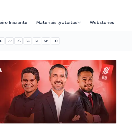
iro Iniciante
Materiais gratuitos
Webstories
O
RR
RS
SC
SE
SP
TO