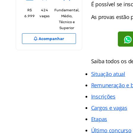
É possível se ins
R$
424
Fundamental,
As provas estão 
6.999
vagas
Médio,
Técnico e
Superior
Acompanhar
Saiba todos os d
Situação atual
Remuneração e b
Inscrições
Cargos e vagas
Etapas
Último concurso