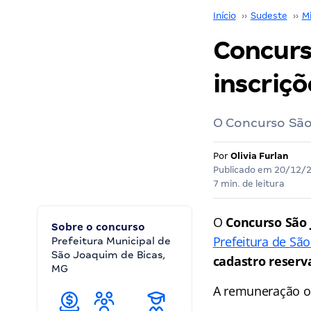
Início
››
Sudeste
››
M
Concurs
inscriçõ
O Concurso São
Por
Olivia Furlan
Publicado em
20/12/
7 min. de leitura
O
Concurso São
Sobre o concurso
Prefeitura de Sã
Prefeitura Municipal de
São Joaquim de Bicas,
cadastro reserv
MG
A remuneração of