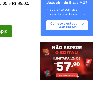
0,00 e R$ 95,00.
Joaquim de Bicas MG?
Prepare-se com quem
mais entende do assunto!
Comece a estudar no
Gran Cursos
app!