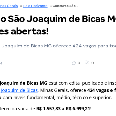
inas Gerais
››
Belo Horizonte
››
Concurso São Joaquim de Bicas MG: inscrições abertas!
o São Joaquim de Bicas M
es abertas!
 Joaquim de Bicas MG oferece 424 vagas para tod
0
0
24
 Joaquim de Bicas MG
está com edital publicado e insc
o Joaquim de Bicas
, Minas Gerais, oferece
424 vagas e
a
para níveis fundamental, médio, técnico e superior.
erecida varia de
R$ 1.557,83 a R$ 6.999,21
!