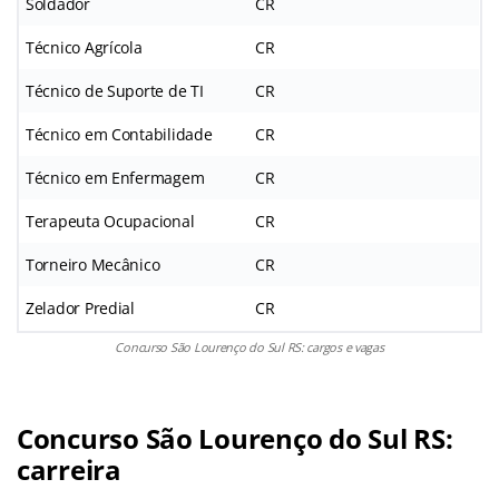
Soldador
CR
Técnico Agrícola
CR
Técnico de Suporte de TI
CR
Técnico em Contabilidade
CR
Técnico em Enfermagem
CR
Terapeuta Ocupacional
CR
Torneiro Mecânico
CR
Zelador Predial
CR
Concurso São Lourenço do Sul RS: cargos e vagas
Concurso São Lourenço do Sul RS:
carreira