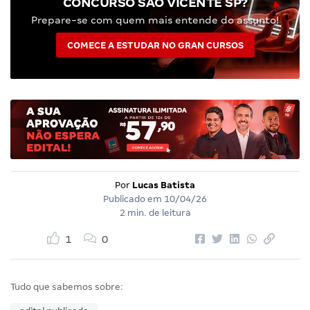
CONCURSO SÃO VICENTE SP?
Prepare-se com quem mais entende do assunto!
COMECE A ESTUDAR NO GRAN CURSOS
Por
Lucas Batista
Publicado em
10/04/26
2 min. de leitura
1
0
Tudo que sabemos sobre: