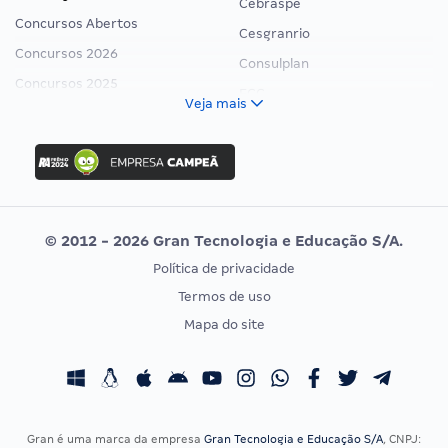
Cebraspe
Concursos Abertos
Cesgranrio
Concursos 2026
Consulplan
Concursos 2025
FCC
Veja mais
Concurso Nacional Unificado
FGV
Concurso Ibama
Idecan
Concurso MPU
Selecon
Editais publicados
Uniase
© 2012 - 2026 Gran Tecnologia e Educação S/A.
Vunesp
Política de privacidade
CONCURSOS POR PROFISSÃO
EXAME DE ORDEM
Termos de uso
Concursos Administrativos
OAB
Mapa do site
Concursos Educação
Prova OAB
Concursos Fiscais
Calendário OAB
Concursos Jurídicos
Questões OAB
Concursos Militares
Recursos OAB
Gran é uma marca da empresa
Gran Tecnologia e Educação S/A
, CNPJ: