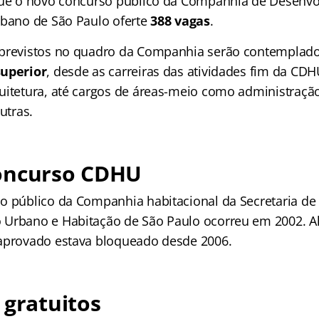
que o novo concurso público da Companhia de Desenv
rbano de São Paulo oferte
388 vagas
.
previstos no quadro da Companhia serão contemplados
superior
, desde as carreiras das atividades fim da CD
uitetura, até cargos de áreas-meio como administração
utras.
oncurso CDHU
o público da Companhia habitacional da Secretaria de
Urbano e Habitação de São Paulo ocorreu em 2002. Al
aprovado estava bloqueado desde 2006.
 gratuitos