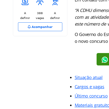
“A CDHU dimensio
A
388
A
com as atividade
definir
vagas
definir
este número de v
Acompanhar
O Governo do Est
o novo concurso 
Situação atual
Cargos e vagas
Último concurso
Materiais gratuit