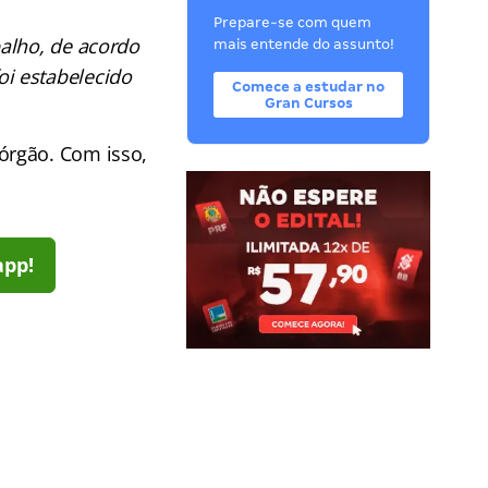
Prepare-se com quem
alho, de acordo
mais entende do assunto!
i estabelecido
Comece a estudar no
Gran Cursos
órgão. Com isso,
app!