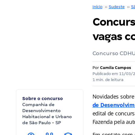
Início
››
Sudeste
››
S
Concurs
vagas c
Concurso CDHU:
Por
Camila Campos
Publicado em
11/03/
1 min. de leitura
Novidades sobre
Sobre o concurso
de Desenvolvim
Companhia de
Desenvolvimento
edital de concur
Habitacional e Urbano
Fazenda pela aut
de São Paulo - SP
Em contato com 