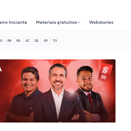
iro Iniciante
Materiais gratuitos
Webstories
O
RR
RS
SC
SE
SP
TO