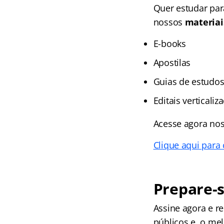
Quer estudar pa
nossos
materiai
E-books
Apostilas
Guias de estudo
Editais verticali
Acesse agora no
Clique aqui para 
Prepare-s
Assine agora e 
públicos e, o me