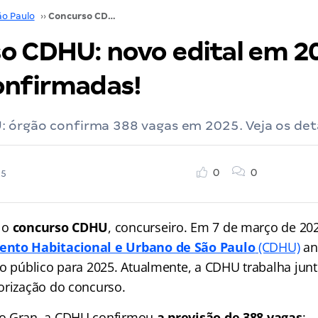
ão Paulo
››
Concurso CDHU: novo edital em 2025. 388 vagas confirmadas!
o CDHU: novo edital em 2
onfirmadas!
 órgão confirma 388 vagas em 2025. Veja os det
0
0
25
 o
concurso CDHU
, concurseiro. Em 7 de março de 20
ento Habitacional e Urbano de São Paulo
(CDHU)
an
so público para 2025. Atualmente, a CDHU trabalha junt
orização do concurso.
o Gran, a CDHU confirmou
a previsão de 388 vagas
: