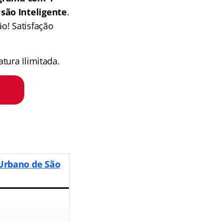
isão Inteligente
.
o! Satisfação
tura Ilimitada.
Urbano de São