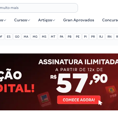
os
Cursos
Artigos
Gran Aprovados
Concurse
DF
ES
GO
MA
MG
MS
MT
PA
PB
PE
PI
PR
RJ
RN
R