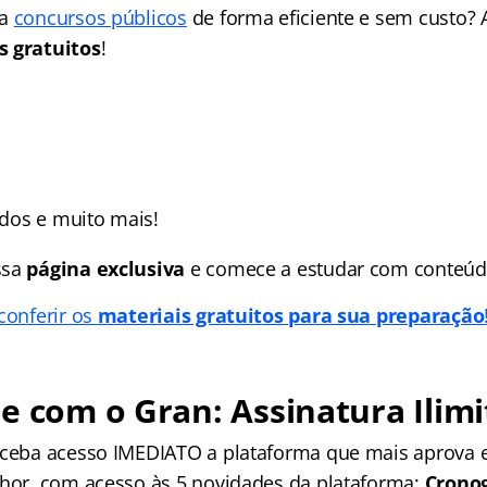
ra
concursos públicos
de forma eficiente e sem custo? 
s gratuitos
!
s
zados e muito mais!
ssa
página exclusiva
e comece a estudar com conteúd
conferir os
materiais gratuitos para sua preparação
e com o Gran: Assinatura Ilimi
receba acesso IMEDIATO a plataforma que mais aprova
lhor, com acesso às 5 novidades da plataforma:
Crono