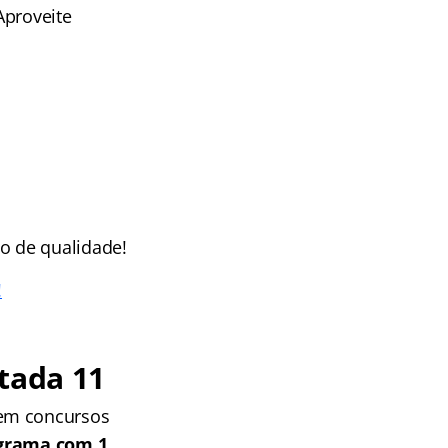
Aproveite
o de qualidade!
!
tada 11
 em concursos
grama com 1