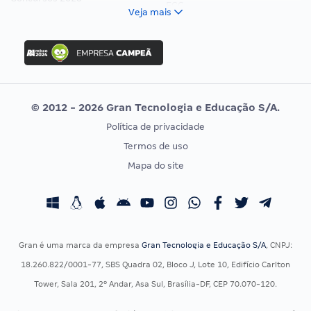
FCC
Veja mais
Concurso Nacional Unificado
FGV
Concurso Ibama
Idecan
Concurso MPU
Selecon
Editais publicados
Uniase
© 2012 - 2026 Gran Tecnologia e Educação S/A.
Vunesp
Política de privacidade
CONCURSOS POR PROFISSÃO
EXAME DE ORDEM
Termos de uso
Concursos Administrativos
OAB
Mapa do site
Concursos Educação
Prova OAB
Concursos Fiscais
Calendário OAB
Concursos Jurídicos
Questões OAB
Concursos Militares
Recursos OAB
Gran é uma marca da empresa
Gran Tecnologia e Educação S/A
, CNPJ:
Concursos Policiais
Exame de Ordem
18.260.822/0001-77, SBS Quadra 02, Bloco J, Lote 10, Edifício Carlton
Concursos Saúde
Tower, Sala 201, 2º Andar, Asa Sul, Brasília-DF, CEP 70.070-120.
Concursos Tribunais