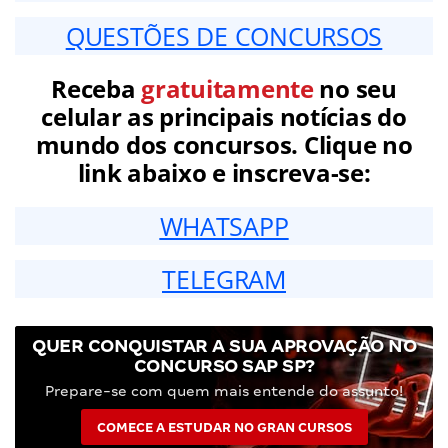
QUESTÕES DE CONCURSOS
Receba
gratuitamente
no seu
celular as principais notícias do
mundo dos concursos. Clique no
link abaixo e inscreva-se:
WHATSAPP
TELEGRAM
QUER CONQUISTAR A SUA APROVAÇÃO NO
CONCURSO SAP SP?
Prepare-se com quem mais entende do assunto!
COMECE A ESTUDAR NO GRAN CURSOS