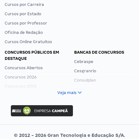
Cursos por Carreira
Cursos por Estado
Cursos por Professor
Oficina de Redação
Cursos Online Gratuitos
CONCURSOS PÚBLICOS EM
BANCAS DE CONCURSOS
DESTAQUE
Cebraspe
Concursos Abertos
Cesgranrio
Concursos 2026
Consulplan
Concursos 2025
FCC
Veja mais
Concurso Nacional Unificado
FGV
Concurso Ibama
Idecan
Concurso MPU
Selecon
Editais publicados
Uniase
© 2012 - 2026 Gran Tecnologia e Educação S/A.
Vunesp