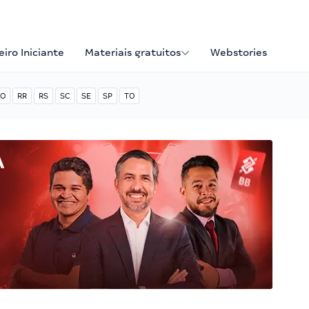
iro Iniciante
Materiais gratuitos
Webstories
O
RR
RS
SC
SE
SP
TO