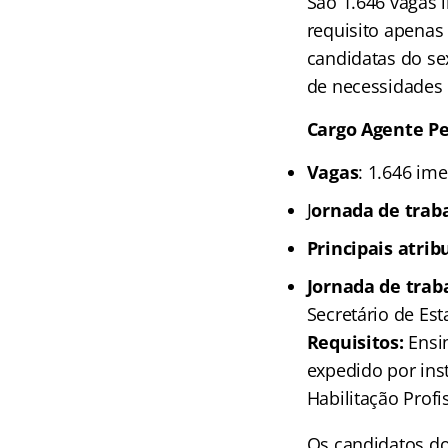
São 1.646 vagas 
requisito apenas
candidatas do se
de necessidades 
Cargo Agente Pe
Vagas
: 1.646 im
J
ornada de trab
Principais atrib
Jornada de trab
Secretário de Est
Requisitos:
Ensin
expedido por ins
Habilitação Profi
Os candidatos do