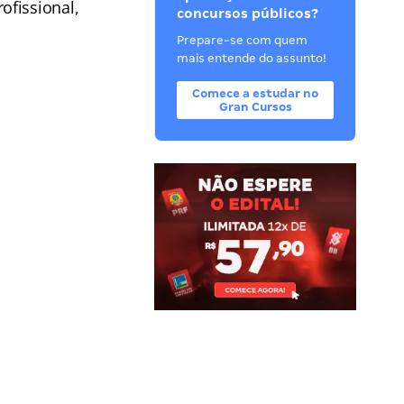
ofissional,
concursos públicos?
Prepare-se com quem
mais entende do assunto!
Comece a estudar no
Gran Cursos