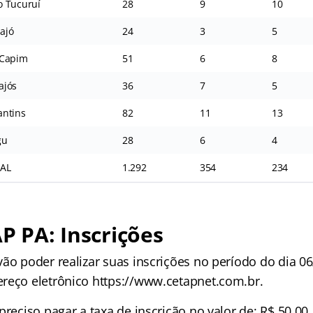
o Tucuruí
28
9
10
ajó
24
3
5
 Capim
51
6
8
ajós
36
7
5
antins
82
11
13
gu
28
6
4
AL
1.292
354
234
AP PA: Inscrições
ão poder realizar suas inscrições no período do dia 06
reço eletrônico https://www.cetapnet.com.br.
preciso pagar a taxa de inscrição no valor de: R$ 50,00.