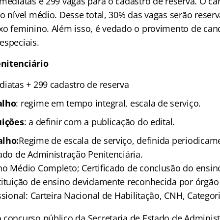
imediatas e 299 vagas para o cadastro de reserva. O c
 o nível médio. Desse total, 30% das vagas serão reser
xo feminino. Além isso, é vedado o provimento de can
especiais.
nitenciário
ediatas + 299 cadastro de reserva
alho
: regime em tempo integral, escala de serviço.
uições
: a definir com a publicação do edital.
alho:
Regime de escala de serviço, definida periodicam
ado de Administração Penitenciária.
o Médio Completo; Certificado de conclusão do ensi
tituição de ensino devidamente reconhecida por órgã
ssional: Carteira Nacional de Habilitação, CNH, Categoria
 concurso público da Secretaria de Estado de Adminis