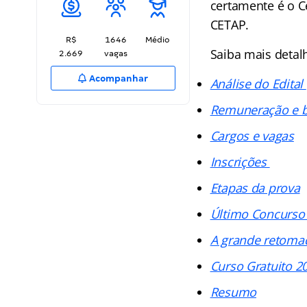
certamente é o C
CETAP.
R$
1646
Médio
Saiba mais detalh
2.669
vagas
Acompanhar
Análise do Edital
Remuneração e b
Cargos e vagas
Inscrições
Etapas da prova
Último Concurs
A grande retoma
Curso Gratuito 2
Resumo