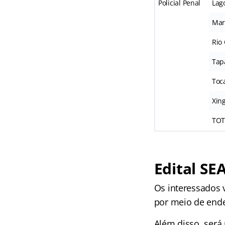
Policial Penal
Lag
Mar
Rio
Tap
Toc
Xin
TOT
Edital SE
Os interessados v
por meio de ende
Além disso, será 