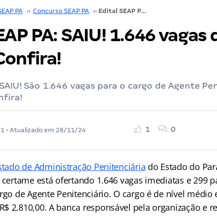
SEAP PA
››
Concurso SEAP PA
››
Edital SEAP PA: SAIU! 1.646 vagas de nível médio! Confira!
EAP PA: SAIU! 1.646 vagas 
Confira!
 SAIU! São 1.646 vagas para o cargo de Agente Pen
nfira!
1
0
21
• Atualizado em
28/11/24
stado de Administração Penitenciária
do Estado do Par
O certame está ofertando 1.646 vagas imediatas e 299 p
argo de Agente Penitenciário. O cargo é de nível médio
$ 2.810,00. A banca responsável pela organização e re