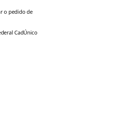
ar o pedido de
ederal CadÚnico