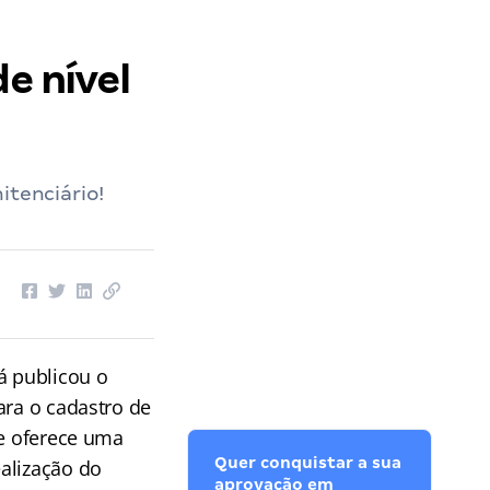
de nível
itenciário!
á publicou o
ara o cadastro de
 e oferece uma
Quer conquistar a sua
alização do
aprovação em