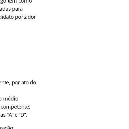
argo tem como
vadas para
didato portador
ente, por ato do
no médio
o competente;
s “A” e “D”.
tração