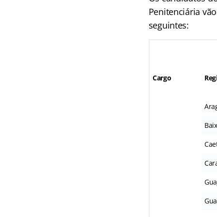
Penitenciária vão
seguintes:
Cargo
Reg
Ara
Bai
Cae
Car
Gua
Gu