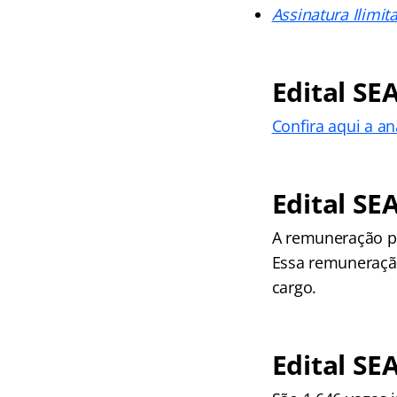
Assinatura Ilimit
Edital SE
Confira aqui a a
Edital SE
A remuneração pa
Essa remuneraçã
cargo.
Edital SE