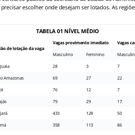
 precisar escolher onde desejam ser lotados. As regiõe
TABELA 01 NÍVEL MÉDIO
Vagas provimento imediato
Vagas ca
ião de lotação da vaga
Masculino
Feminino
Masculi
guaia
28
3
7
xo Amazonas
69
27
22
té
76
12
7
ajás
79
29
17
jará
433
128
50
amá
358
113
86