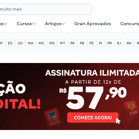
os
Cursos
Artigos
Gran Aprovados
Concurse
DF
ES
GO
MA
MG
MS
MT
PA
PB
PE
PI
PR
RJ
RN
R