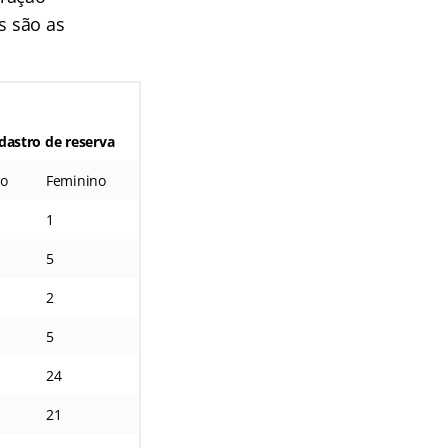
s são as
dastro de reserva
no
Feminino
1
5
2
5
24
21