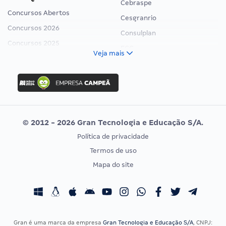
Cebraspe
Concursos Abertos
Cesgranrio
Concursos 2026
Consulplan
Concursos 2025
FCC
Veja mais
Concurso Nacional Unificado
FGV
Concurso Ibama
Idecan
Concurso MPU
Selecon
Editais publicados
Uniase
© 2012 - 2026 Gran Tecnologia e Educação S/A.
Vunesp
Política de privacidade
CONCURSOS POR PROFISSÃO
EXAME DE ORDEM
Termos de uso
Concursos Administrativos
OAB
Mapa do site
Concursos Educação
Prova OAB
Concursos Fiscais
Calendário OAB
Concursos Jurídicos
Questões OAB
Concursos Militares
Recursos OAB
Gran é uma marca da empresa
Gran Tecnologia e Educação S/A
, CNPJ: