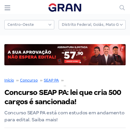
Início
››
Concurso
››
SEAP PA
››
Concurso SEAP PA
››
Concurso SEAP PA: lei que cria 500 cargo
Concurso SEAP PA: lei que cria 500
cargos é sancionada!
Concurso SEAP PA está com estudos em andamento
para edital. Saiba mais!