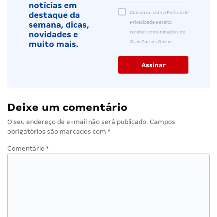
notícias em
Concordo com a Política de
destaque da
Privacidade e aceito
semana, dicas,
receber comunicações do
novidades e
Gran Cursos Online.
muito mais.
Deixe um comentário
O seu endereço de e-mail não será publicado.
Campos
obrigatórios são marcados com
*
Comentário
*