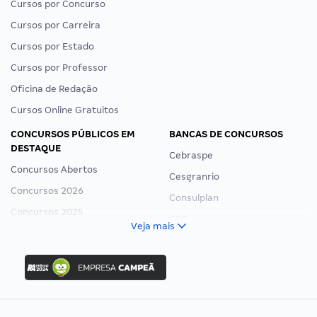
Cursos por Concurso
Cursos por Carreira
Cursos por Estado
Cursos por Professor
Oficina de Redação
Cursos Online Gratuitos
CONCURSOS PÚBLICOS EM
BANCAS DE CONCURSOS
DESTAQUE
Cebraspe
Concursos Abertos
Cesgranrio
Concursos 2026
Consulplan
Concursos 2025
FCC
Veja mais
Concurso Nacional Unificado
FGV
Concurso Ibama
Idecan
Concurso MPU
Selecon
Editais publicados
Uniase