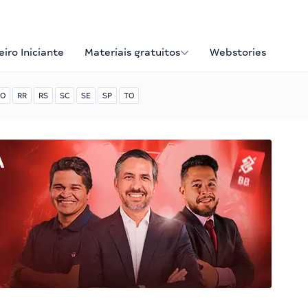
iro Iniciante
Materiais gratuitos
Webstories
O
RR
RS
SC
SE
SP
TO