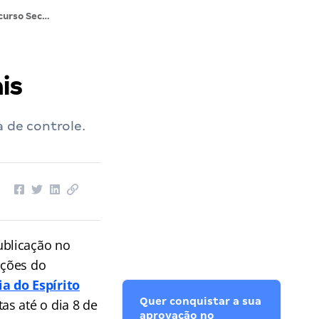
Concurso Secont ES: inscrições prorrogadas até (08/07). Saiba mais
is
a de controle.
ublicação no
ições do
a do Espírito
Quer conquistar a sua
as até o dia 8 de
aprovação no