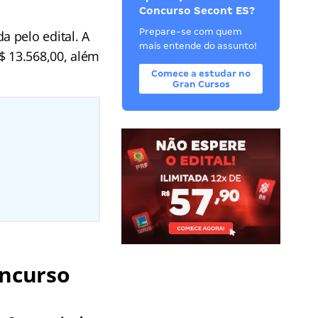
Concurso Secont ES?
Prepare-se com quem
 pelo edital. A
mais entende do assunto!
$ 13.568,00, além
Comece a estudar no
Gran Cursos
oncurso