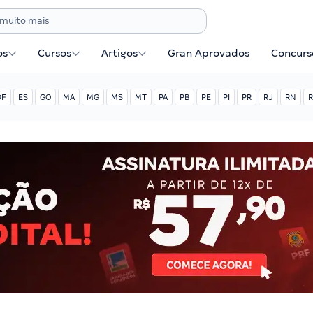
os
Cursos
Artigos
Gran Aprovados
Concurse
DF
ES
GO
MA
MG
MS
MT
PA
PB
PE
PI
PR
RJ
RN
R