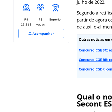
julho de 2022.
Segundo a retifi
partir de agora 
R$
98
Superior
13.568
vagas
de auxílio-alimen
Acompanhar
Outras notícias em 
Concurso CGE SC: ed
Concurso CGE RR: c
Concurso CGDF: com
Qual o no
Secont ES