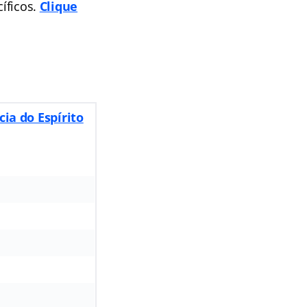
cíficos.
Clique
ia do Espírito