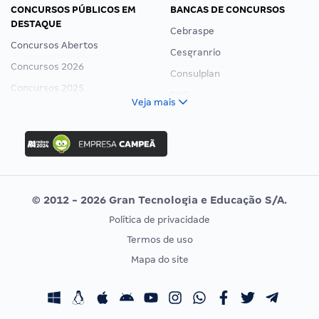
CONCURSOS PÚBLICOS EM
BANCAS DE CONCURSOS
DESTAQUE
Cebraspe
Concursos Abertos
Cesgranrio
Concursos 2026
Consulplan
Concursos 2025
FCC
Veja mais
Concurso Nacional Unificado
FGV
Concurso Ibama
Idecan
Concurso MPU
Selecon
Editais publicados
Uniase
© 2012 - 2026 Gran Tecnologia e Educação S/A.
Vunesp
Política de privacidade
CONCURSOS POR PROFISSÃO
EXAME DE ORDEM
Termos de uso
Concursos Administrativos
OAB
Mapa do site
Concursos Educação
Prova OAB
Concursos Fiscais
Calendário OAB
Concursos Jurídicos
Questões OAB