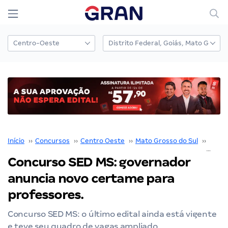
Início
››
Concursos
››
Centro Oeste
››
Mato Grosso do Sul
››
SED 
Concurso SED MS: governador
anuncia novo certame para
professores.
Concurso SED MS: o último edital ainda está vigente
e teve seu quadro de vagas ampliado