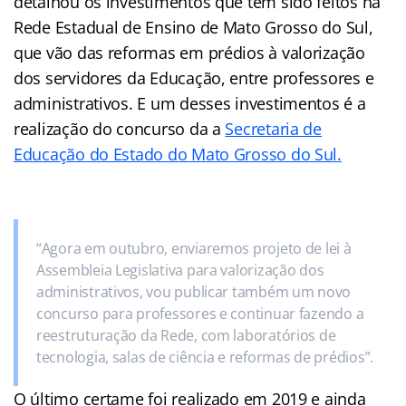
detalhou os investimentos que têm sido feitos na
Rede Estadual de Ensino de Mato Grosso do Sul,
que vão das reformas em prédios à valorização
dos servidores da Educação, entre professores e
administrativos. E um desses investimentos é a
realização do concurso da a
Secretaria de
Educação do Estado do Mato Grosso do Sul.
“Agora em outubro, enviaremos projeto de lei à
Assembleia Legislativa para valorização dos
administrativos, vou publicar também um novo
concurso para professores e continuar fazendo a
reestruturação da Rede, com laboratórios de
tecnologia, salas de ciência e reformas de prédios”.
O último certame foi realizado em 2019 e ainda