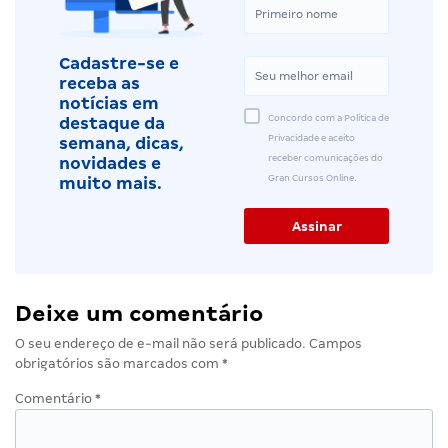
Cadastre-se e
receba as
notícias em
Concordo com a Política de
destaque da
Privacidade e aceito
semana, dicas,
receber comunicações do
novidades e
Gran Cursos Online.
muito mais.
Deixe um comentário
O seu endereço de e-mail não será publicado.
Campos
obrigatórios são marcados com
*
Comentário
*