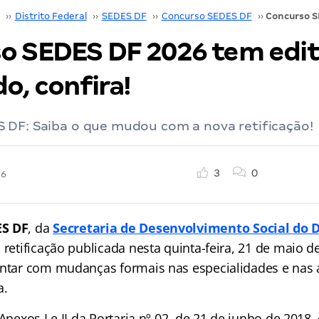
››
Distrito Federal
››
SEDES DF
››
Concurso SEDES DF
››
o SEDES DF 2026 tem edit
do, confira!
 DF: Saiba o que mudou com a nova retificação!
3
0
26
ES DF
, da
Secretaria de Desenvolvimento Social do D
 retificação publicada nesta quinta-feira, 21 de maio 
ontar com mudanças formais nas especialidades e nas 
a.
 Anexos I e II da Portaria nº 02, de 21 de junho de 201