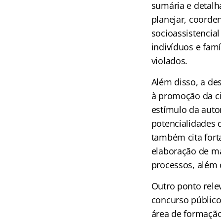
sumária e detalh
planejar, coorden
socioassistencia
indivíduos e famí
violados.
Além disso, a des
à promoção da cid
estímulo da auto
potencialidades d
também cita fort
elaboração de ma
processos, além d
Outro ponto rele
concurso público
área de formação