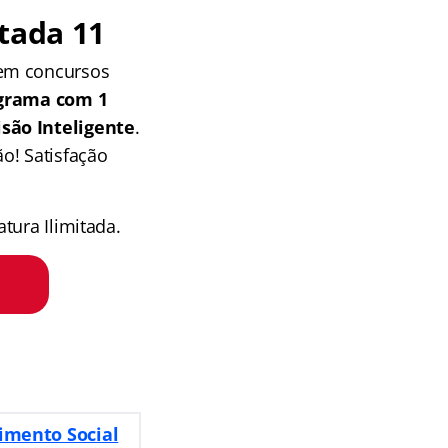
tada 11
 em concursos
grama com 1
isão Inteligente
.
o! Satisfação
tura Ilimitada.
imento Social