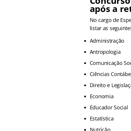
Concurso 
após a re
No cargo de Espe
listar as seguint
Administração
Antropologia
Comunicação Soc
Ciências Contábe
Direito e Legisla
Economia
Educador Social
Estatística
Nutrição