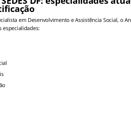
SEDES DF: especialidades atua
tificação
cialista em Desenvolvimento e Assistência Social, o An
es especialidades:
ial
is
ção