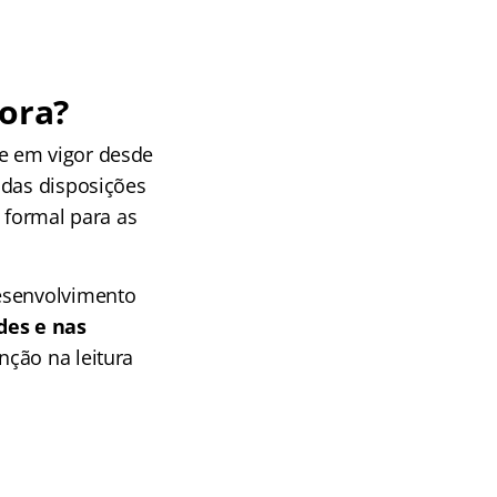
gora?
te em vigor desde
 das disposições
 formal para as
Desenvolvimento
des e nas
ção na leitura