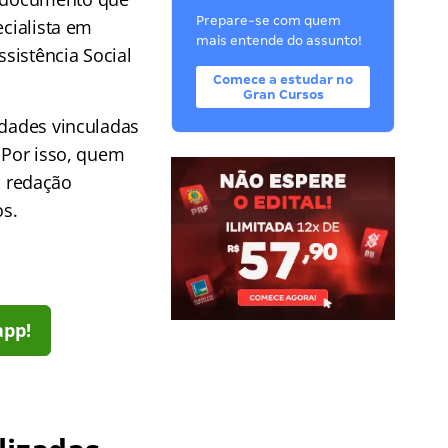
Prepare-se com quem
ecialista em
mais entende do assunto!
sistência Social
Comece a estudar no
Gran Cursos
idades vinculadas
 Por isso, quem
a redação
os.
app!