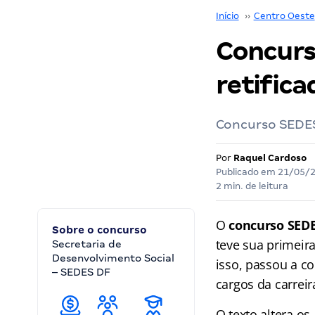
Início
››
Centro Oeste
Concurs
retifica
Concurso SEDES
Por
Raquel Cardoso
Publicado em
21/05/
2 min. de leitura
O
concurso SED
Sobre o concurso
teve sua primeira
Secretaria de
Desenvolvimento Social
isso, passou a c
– SEDES DF
cargos da carreir
O texto altera os