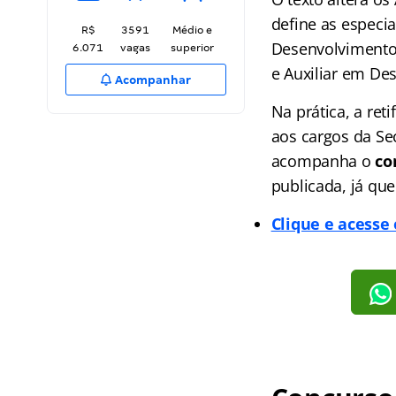
define as especia
R$
3591
Médio e
Desenvolvimento 
6.071
vagas
superior
e Auxiliar em Des
Acompanhar
Na prática, a re
aos cargos da Sec
acompanha o
co
publicada, já que
Clique e acesse