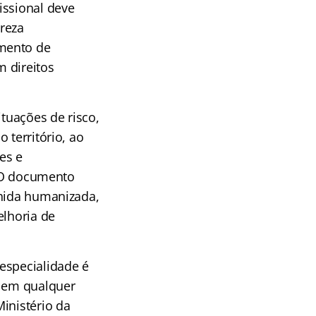
issional deve
ureza
amento de
m direitos
ituações de risco,
 território, ao
es e
. O documento
lhida humanizada,
elhoria de
especialidade é
r em qualquer
inistério da