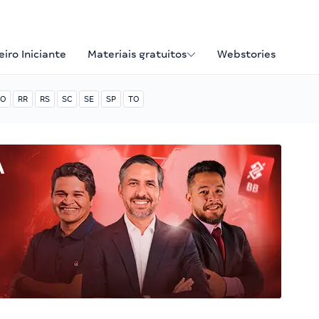
iro Iniciante
Materiais gratuitos
Webstories
O
RR
RS
SC
SE
SP
TO