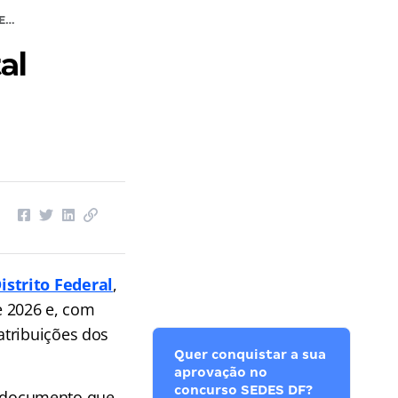
Concurso SEDES DF 2026 tem edital retificado, confira!
al
istrito Federal
,
de 2026 e, com
atribuições dos
Quer conquistar a sua
aprovação no
concurso SEDES DF?
8, documento que