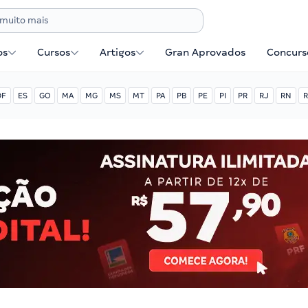
os
Cursos
Artigos
Gran Aprovados
Concurse
DF
ES
GO
MA
MG
MS
MT
PA
PB
PE
PI
PR
RJ
RN
R