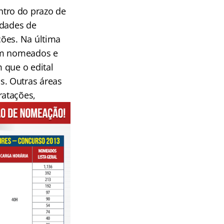
tro do prazo de
idades de
ções. Na última
ram nomeados e
 que o edital
s. Outras áreas
ratações,