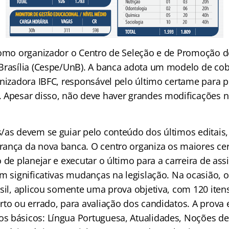
como organizador o Centro de Seleção e de Promoção d
Brasília (Cespe/UnB). A banca adota um modelo de co
anizadora IBFC, responsável pelo último certame para p
 Apesar disso, não deve haver grandes modificações 
/as devem se guiar pelo conteúdo dos últimos editai
ança da nova banca. O centro organiza os maiores ce
 de planejar e executar o último para a carreira de assis
m significativas mudanças na legislação. Na ocasião, 
asil, aplicou somente uma prova objetiva, com 120 iten
to ou errado, para avaliação dos candidatos. A prova 
 básicos: Língua Portuguesa, Atualidades, Noções de 