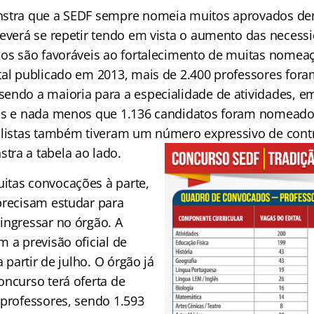
nstra que a SEDF sempre nomeia muitos aprovados den
deverá se repetir tendo em vista o aumento das necess
dos são favoráveis ao fortalecimento de muitas nomea
tal publicado em 2013, mais de 2.400 professores fo
endo a maioria para a especialidade de atividades, em
as e nada menos que 1.136 candidatos foram nomeado
alistas também tiveram um número expressivo de cont
tra a tabela ao lado.
itas convocações à parte,
precisam estudar para
ingressar no órgão. A
 a previsão oficial de
a partir de julho. O órgão já
oncurso terá oferta de
 professores, sendo 1.593