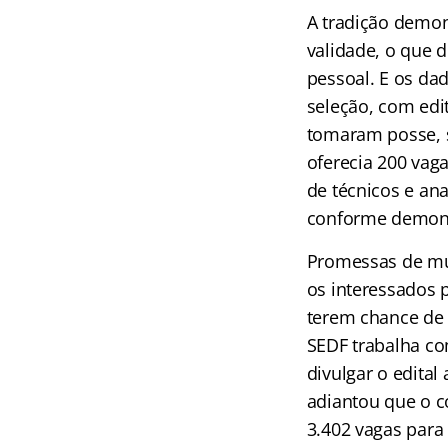
A tradição demo
validade, o que 
pessoal. E os da
seleção, com edi
tomaram posse, s
oferecia 200 vag
de técnicos e an
conforme demons
Promessas de mu
os interessados 
terem chance de 
SEDF trabalha com
divulgar o edital 
adiantou que o c
3.402 vagas para