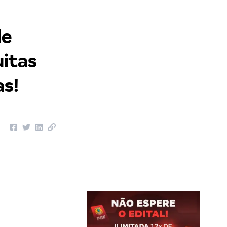
de
uitas
as!