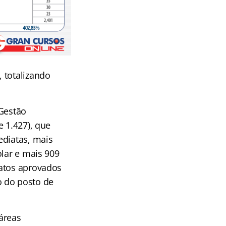
 totalizando
 Gestão
e 1.427), que
ediatas, mais
olar e mais 909
datos aprovados
o do posto de
 áreas