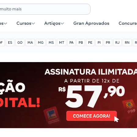
os
Cursos
Artigos
Gran Aprovados
Concurse
DF
ES
GO
MA
MG
MS
MT
PA
PB
PE
PI
PR
RJ
RN
R