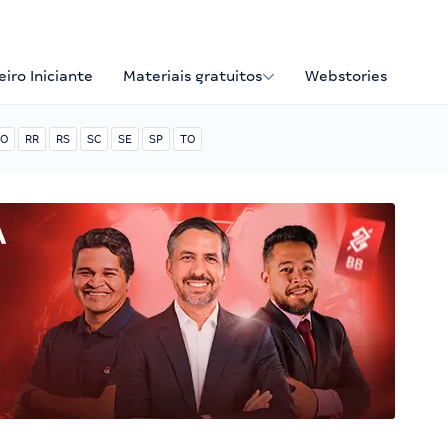
iro Iniciante
Materiais gratuitos
Webstories
O
RR
RS
SC
SE
SP
TO