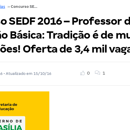
ias
››
Concurso SEDF 2016 – Professor de Educação Básica: Tradição é de muitas nomeações! Oferta de 3,4 mil vagas!
o SEDF 2016 – Professor 
o Básica: Tradição é de m
es! Oferta de 3,4 mil vag
0
1
16
• Atualizado em
15/10/16