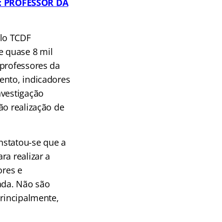
: PROFESSOR DA
elo TCDF
e quase 8 mil
 professores da
ento, indicadores
nvestigação
ão realização de
onstatou-se que a
ra realizar a
ores e
ada. Não são
principalmente,