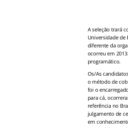
A seleção trará 
Universidade de 
diferente da org
ocorreu em 2013.
programático.
Os/As candidatos
o método de cobr
foi o encarregado
para cá, ocorrera
referência no Br
julgamento de cer
em conhecimentos