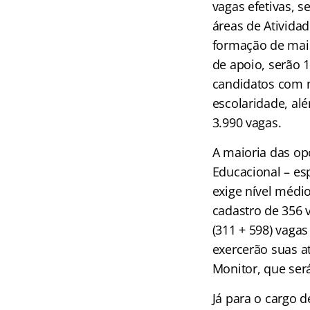
vagas efetivas, s
áreas de Atividad
formação de mais
de apoio, serão 1
candidatos com n
escolaridade, al
3.990 vagas.
A maioria das op
Educacional – esp
exige nível médi
cadastro de 356 
(311 + 598) vaga
exercerão suas a
Monitor, que ser
Já para o cargo d