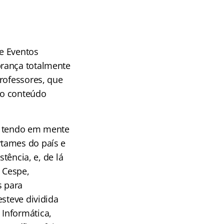
e Eventos
brança totalmente
rofessores, que
no conteúdo
s, tendo em mente
rtames do país e
tência, e, de lá
o Cespe,
s para
esteve dividida
Informática,