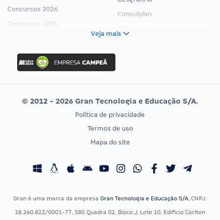
Concursos 2026
Consulplan
Concursos 2025
FCC
Veja mais
Concurso Nacional Unificado
FGV
Concurso Ibama
Idecan
Concurso MPU
Selecon
Editais publicados
Uniase
© 2012 - 2026 Gran Tecnologia e Educação S/A.
Vunesp
Política de privacidade
CONCURSOS POR PROFISSÃO
EXAME DE ORDEM
Termos de uso
Concursos Administrativos
OAB
Mapa do site
Concursos Educação
Prova OAB
Concursos Fiscais
Calendário OAB
Concursos Jurídicos
Questões OAB
Concursos Militares
Recursos OAB
Gran é uma marca da empresa
Gran Tecnologia e Educação S/A
, CNPJ:
Concursos Policiais
Exame de Ordem
18.260.822/0001-77, SBS Quadra 02, Bloco J, Lote 10, Edifício Carlton