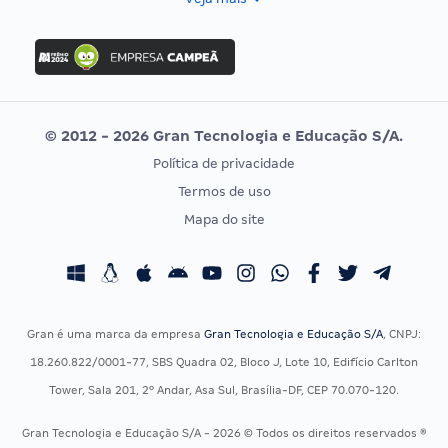
Concurso Nacional Unificado
FGV
Concurso Ibama
Idecan
Concurso MPU
Selecon
Editais publicados
Uniase
© 2012 - 2026 Gran Tecnologia e Educação S/A.
Vunesp
Política de privacidade
CONCURSOS POR PROFISSÃO
EXAME DE ORDEM
Termos de uso
Concursos Administrativos
OAB
Mapa do site
Concursos Educação
Prova OAB
Concursos Fiscais
Calendário OAB
Concursos Jurídicos
Questões OAB
Concursos Militares
Recursos OAB
Gran é uma marca da empresa
Gran Tecnologia e Educação S/A
, CNPJ:
Concursos Policiais
Exame de Ordem
18.260.822/0001-77, SBS Quadra 02, Bloco J, Lote 10, Edifício Carlton
Concursos Saúde
Tower, Sala 201, 2º Andar, Asa Sul, Brasília-DF, CEP 70.070-120.
Concursos Tribunais
Gran Tecnologia e Educação S/A - 2026 © Todos os direitos reservados ®
Residência Multiprofissional