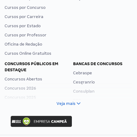
Cursos por Concurso
Cursos por Carreira
Cursos por Estado
Cursos por Professor
Oficina de Redação
Cursos Online Gratuitos
CONCURSOS PÚBLICOS EM
BANCAS DE CONCURSOS
DESTAQUE
Cebraspe
Concursos Abertos
Cesgranrio
Concursos 2026
Consulplan
Concursos 2025
FCC
Veja mais
Concurso Nacional Unificado
FGV
Concurso Ibama
Idecan
Concurso MPU
Selecon
Editais publicados