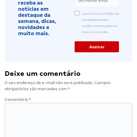
receba as
notícias em
Concordo com a Política de
destaque da
Privacidade e aceito
semana, dicas,
receber comunicações do
novidades e
Gran Cursos Online.
muito mais.
Deixe um comentário
O seu endereço de e-mail não será publicado.
Campos
obrigatórios são marcados com
*
Comentário
*