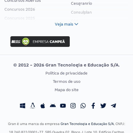
Concursos Abertos
Cesgranrio
Concursos 2026
Consulplan
Concursos 2025
FCC
Veja mais
Concurso Nacional Unificado
FGV
Concurso Ibama
Idecan
Concurso MPU
Selecon
Editais publicados
Uniase
© 2012 - 2026 Gran Tecnologia e Educação S/A.
Vunesp
Política de privacidade
CONCURSOS POR PROFISSÃO
EXAME DE ORDEM
Termos de uso
Concursos Administrativos
OAB
Mapa do site
Concursos Educação
Prova OAB
Concursos Fiscais
Calendário OAB
Concursos Jurídicos
Questões OAB
Concursos Militares
Recursos OAB
Gran é uma marca da empresa
Gran Tecnologia e Educação S/A
, CNPJ:
Concursos Policiais
Exame de Ordem
18.260.822/0001-77, SBS Quadra 02, Bloco J, Lote 10, Edifício Carlton