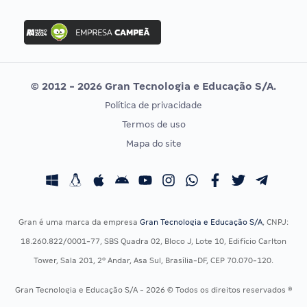
FGV
Concurso Ibama
Idecan
Concurso MPU
Selecon
Editais publicados
Uniase
© 2012 - 2026 Gran Tecnologia e Educação S/A.
Vunesp
Política de privacidade
CONCURSOS POR PROFISSÃO
EXAME DE ORDEM
Termos de uso
Concursos Administrativos
OAB
Mapa do site
Concursos Educação
Prova OAB
Concursos Fiscais
Calendário OAB
Concursos Jurídicos
Questões OAB
Concursos Militares
Recursos OAB
Gran é uma marca da empresa
Gran Tecnologia e Educação S/A
, CNPJ:
Concursos Policiais
Exame de Ordem
18.260.822/0001-77, SBS Quadra 02, Bloco J, Lote 10, Edifício Carlton
Concursos Saúde
Tower, Sala 201, 2º Andar, Asa Sul, Brasília-DF, CEP 70.070-120.
Concursos Tribunais
Gran Tecnologia e Educação S/A - 2026 © Todos os direitos reservados ®
Residência Multiprofissional