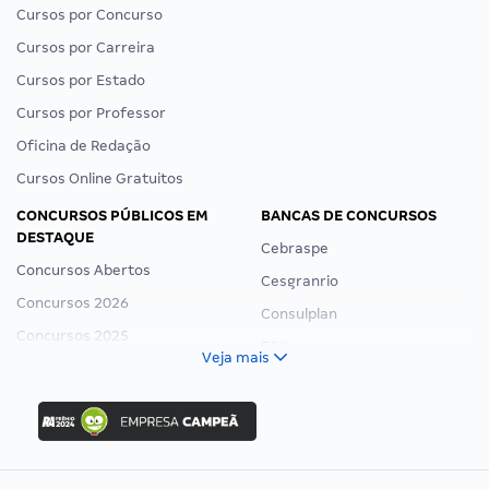
Cursos por Concurso
Cursos por Carreira
Cursos por Estado
Cursos por Professor
Oficina de Redação
Cursos Online Gratuitos
CONCURSOS PÚBLICOS EM
BANCAS DE CONCURSOS
DESTAQUE
Cebraspe
Concursos Abertos
Cesgranrio
Concursos 2026
Consulplan
Concursos 2025
FCC
Veja mais
Concurso Nacional Unificado
FGV
Concurso Ibama
Idecan
Concurso MPU
Selecon
Editais publicados
Uniase