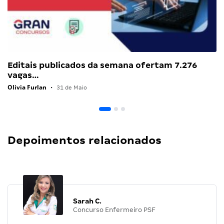
Editais publicados da semana ofertam 7.276
vagas…
Olivia Furlan
•
31 de Maio
Depoimentos relacionados
Sarah C.
Concurso Enfermeiro PSF