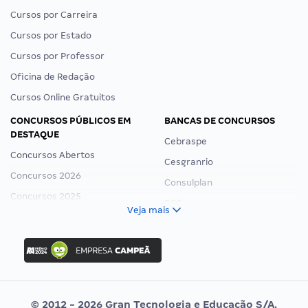
Cursos por Carreira
Cursos por Estado
Cursos por Professor
Oficina de Redação
Cursos Online Gratuitos
CONCURSOS PÚBLICOS EM
BANCAS DE CONCURSOS
DESTAQUE
Cebraspe
Concursos Abertos
Cesgranrio
Concursos 2026
Consulplan
Concursos 2025
FCC
Veja mais
Concurso Nacional Unificado
FGV
Concurso Ibama
Idecan
Concurso MPU
Selecon
Editais publicados
Uniase
© 2012 - 2026 Gran Tecnologia e Educação S/A.
Vunesp