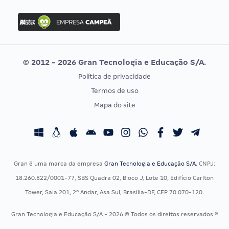
FGV
Concurso Ibama
Idecan
Concurso MPU
Selecon
Editais publicados
Uniase
© 2012 - 2026 Gran Tecnologia e Educação S/A.
Vunesp
Política de privacidade
CONCURSOS POR PROFISSÃO
EXAME DE ORDEM
Termos de uso
Concursos Administrativos
OAB
Mapa do site
Concursos Educação
Prova OAB
Concursos Fiscais
Calendário OAB
Concursos Jurídicos
Questões OAB
Concursos Militares
Recursos OAB
Gran é uma marca da empresa
Gran Tecnologia e Educação S/A
, CNPJ:
Concursos Policiais
Exame de Ordem
18.260.822/0001-77, SBS Quadra 02, Bloco J, Lote 10, Edifício Carlton
Concursos Saúde
Tower, Sala 201, 2º Andar, Asa Sul, Brasília-DF, CEP 70.070-120.
Concursos Tribunais
Gran Tecnologia e Educação S/A - 2026 © Todos os direitos reservados ®
Residência Multiprofissional