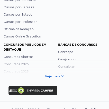
Cursos por Carreira
Cursos por Estado
Cursos por Professor
Oficina de Redação
Cursos Online Gratuitos
CONCURSOS PÚBLICOS EM
BANCAS DE CONCURSOS
DESTAQUE
Cebraspe
Concursos Abertos
Cesgranrio
Concursos 2026
Consulplan
Concursos 2025
FCC
Veja mais
Concurso Nacional Unificado
FGV
Concurso Ibama
Idecan
Concurso MPU
Selecon
Editais publicados
Uniase