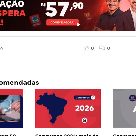
0
0
20
ecomendadas