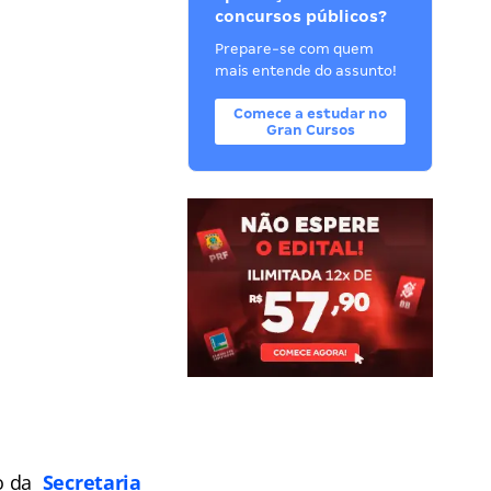
concursos públicos?
Prepare-se com quem
mais entende do assunto!
Comece a estudar no
Gran Cursos
so da
Secretaria