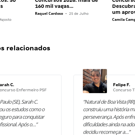
os: 50
Concursos 2026: mais de
Concurs
as
160 mil vagas…
Descubr
um apro
Raquel Cardoso
•
25 de Julho
Camila Cam
Agosto
 relacionados
arah C.
Felipe F.
oncurso Enfermeiro PSF
Concurso T
Paulo (SE), Sarah C.
“Natural de Boa Vista (RR),
u os estudos como o
construiu uma história m
guro para conquistar
perseverança. Após enfr
fissional. Após o…”
dificuldades ainda na ado
decidiu recomeçar a…”