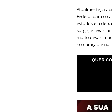
Atualmente, a apr
Federal para o c
estudos ela deixa
surgir, é levanta
muito desanimado
no coração e na 
QUER CO