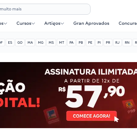
os
Cursos
Artigos
Gran Aprovados
Concurse
DF
ES
GO
MA
MG
MS
MT
PA
PB
PE
PI
PR
RJ
RN
R