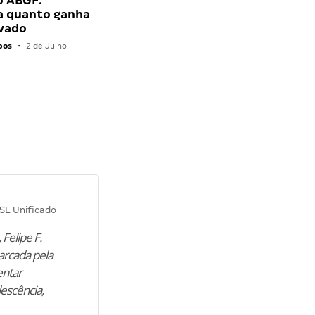
o ABGF:
a quanto ganha
vado
pos
•
2 de Julho
Diana M.
SE Unificado
Concurso SEPLAG CE
 Felipe F.
“Natural de Juazeiro do Norte (CE),
arcada pela
M. encontrou nos estudos o cami
entar
para construir uma nova fase da vi
lescência,
profissional. Após…”