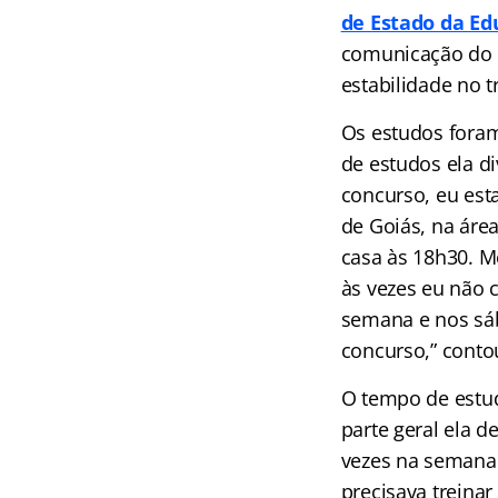
de Estado da Ed
comunicação do G
estabilidade no t
Os estudos foram
de estudos ela d
concurso, eu est
de Goiás, na áre
casa às 18h30. M
às vezes eu não c
semana e nos sáb
concurso,” conto
O tempo de estudo
parte geral ela d
vezes na semana 
precisava treinar