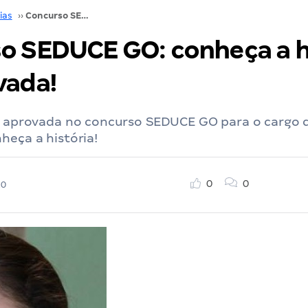
ias
››
Concurso SEDUCE GO: conheça a história da aprovada!
o SEDUCE GO: conheça a h
vada!
oi aprovada no concurso SEDUCE GO para o cargo 
heça a história!
0
0
20