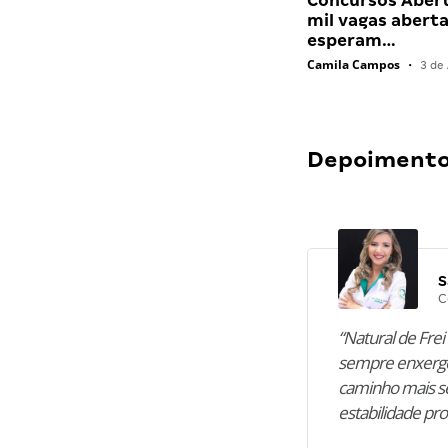
Concursos Abert
mil vagas abert
esperam…
Camila Campos
•
3 de 
Depoimentos
S
C
“Natural de Frei 
sempre enxergo
caminho mais se
estabilidade pro