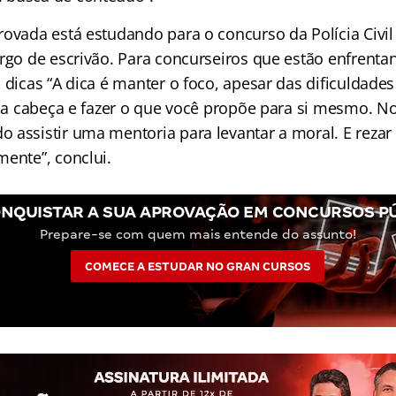
ovada está estudando para o concurso da Polícia Civil 
argo de escrivão. Para concurseiros que estão enfrenta
 dicas “A dica é manter o foco, apesar das dificuldade
r a cabeça e fazer o que você propõe para si mesmo. No
 assistir uma mentoria para levantar a moral. E rezar
mente”, conclui.
NQUISTAR A SUA APROVAÇÃO EM CONCURSOS P
Prepare-se com quem mais entende do assunto!
COMECE A ESTUDAR NO GRAN CURSOS