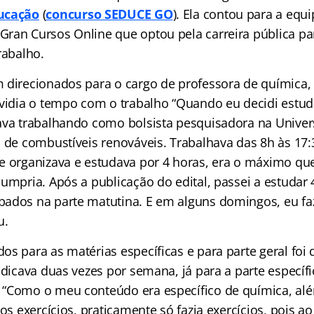
ucação
(
concurso SEDUCE GO
). Ela contou para a equ
ran Cursos Online que optou pela carreira pública par
rabalho.
 direcionados para o cargo de professora de química, 
ividia o tempo com o trabalho “Quando eu decidi estud
ava trabalhando como bolsista pesquisadora na Univer
a de combustíveis renováveis. Trabalhava das 8h às 17
e organizava e estudava por 4 horas, era o máximo qu
umpria. Após a publicação do edital, passei a estudar 
ados na parte matutina. E em alguns domingos, eu fa
u.
s para as matérias específicas e para parte geral foi d
edicava duas vezes por semana, já para a parte específi
“Como o meu conteúdo era específico de química, alé
 os exercícios, praticamente só fazia exercícios, pois ao