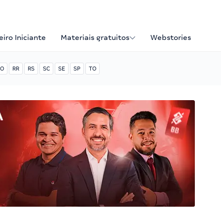
iro Iniciante
Materiais gratuitos
Webstories
O
RR
RS
SC
SE
SP
TO