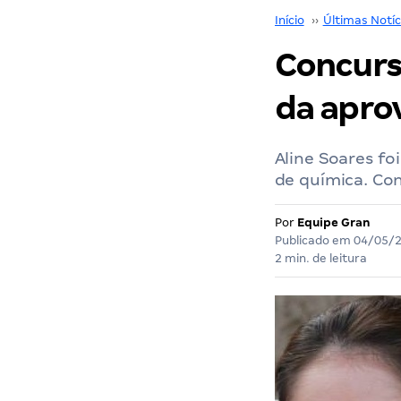
Início
››
Últimas Notíc
Concurs
da apro
Aline Soares f
de química. Con
Por
Equipe Gran
Publicado em
04/05/
2 min. de leitura