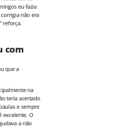
mingos eu fazia
corrigia não era
” reforça.
u com
ou que a
ncipalmente na
o teria acertado
eoaulas e sempre
é excelente. O
ajudava a não