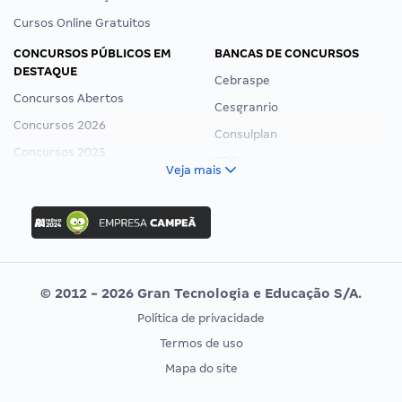
Cursos Online Gratuitos
CONCURSOS PÚBLICOS EM
BANCAS DE CONCURSOS
DESTAQUE
Cebraspe
Concursos Abertos
Cesgranrio
Concursos 2026
Consulplan
Concursos 2025
FCC
Veja mais
Concurso Nacional Unificado
FGV
Concurso Ibama
Idecan
Concurso MPU
Selecon
Editais publicados
Uniase
© 2012 - 2026 Gran Tecnologia e Educação S/A.
Vunesp
Política de privacidade
CONCURSOS POR PROFISSÃO
EXAME DE ORDEM
Termos de uso
Concursos Administrativos
OAB
Mapa do site
Concursos Educação
Prova OAB