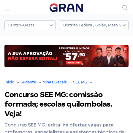
Início
››
Sudeste
››
Minas Gerais
››
SEE MG
››
Concurso SEE MG
››
Concurso SEE MG: comissão
formada; escolas quilombolas.
Veja!
Concurso SEE MG: edital irá ofertar vagas para
professores, especialistas e assistentes técnicos de