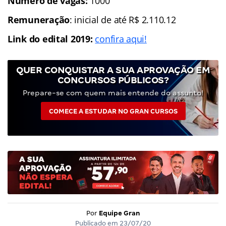
Número de vagas:
1000
Remuneração
: inicial de até R$ 2.110.12
Link do edital 2019:
confira aqui!
QUER CONQUISTAR A SUA APROVAÇÃO EM
CONCURSOS PÚBLICOS?
Prepare-se com quem mais entende do assunto!
COMECE A ESTUDAR NO GRAN CURSOS
Por
Equipe Gran
Publicado em
23/07/20