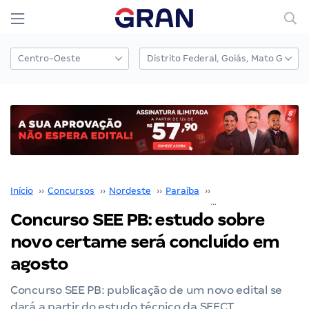
Início
››
Concursos
››
Nordeste
››
Paraíba
››
SEE PB
››
Concurso SEE PB: estudo sobre
novo certame será concluído em
agosto
Concurso SEE PB: publicação de um novo edital se
dará a partir do estudo técnico da SEECT