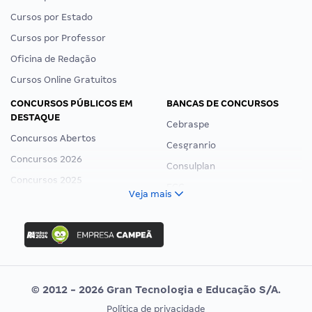
Cursos por Estado
Cursos por Professor
Oficina de Redação
Cursos Online Gratuitos
CONCURSOS PÚBLICOS EM
BANCAS DE CONCURSOS
DESTAQUE
Cebraspe
Concursos Abertos
Cesgranrio
Concursos 2026
Consulplan
Concursos 2025
FCC
Veja mais
Concurso Nacional Unificado
FGV
Concurso Ibama
Idecan
Concurso MPU
Selecon
Editais publicados
Uniase
© 2012 - 2026 Gran Tecnologia e Educação S/A.
Vunesp
Política de privacidade