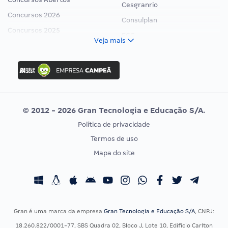
Cesgranrio
Concursos 2026
Consulplan
Concursos 2025
FCC
Veja mais
Concurso Nacional Unificado
FGV
Concurso Ibama
Idecan
Concurso MPU
Selecon
Editais publicados
Uniase
© 2012 - 2026 Gran Tecnologia e Educação S/A.
Vunesp
Política de privacidade
CONCURSOS POR PROFISSÃO
EXAME DE ORDEM
Termos de uso
Concursos Administrativos
OAB
Mapa do site
Concursos Educação
Prova OAB
Concursos Fiscais
Calendário OAB
Concursos Jurídicos
Questões OAB
Concursos Militares
Recursos OAB
Gran é uma marca da empresa
Gran Tecnologia e Educação S/A
, CNPJ:
Concursos Policiais
Exame de Ordem
18.260.822/0001-77, SBS Quadra 02, Bloco J, Lote 10, Edifício Carlton