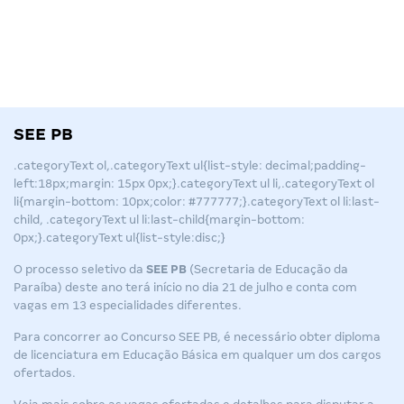
SEE PB
.categoryText ol,.categoryText ul{list-style: decimal;padding-
left:18px;margin: 15px 0px;}.categoryText ul li,.categoryText ol
li{margin-bottom: 10px;color: #777777;}.categoryText ol li:last-
child, .categoryText ul li:last-child{margin-bottom:
0px;}.categoryText ul{list-style:disc;}
O processo seletivo da
SEE PB
(Secretaria de Educação da
Paraíba) deste ano terá início no dia 21 de julho e conta com
vagas em 13 especialidades diferentes.
Para concorrer ao
Concurso SEE PB
, é necessário obter diploma
de licenciatura em Educação Básica em qualquer um dos cargos
ofertados.