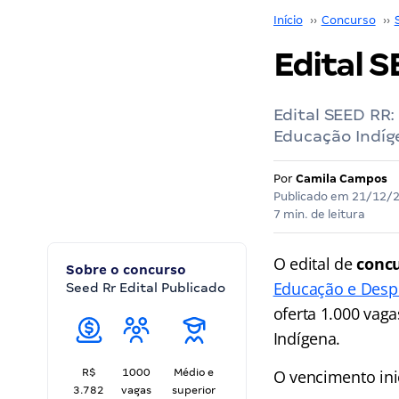
Início
››
Concurso
››
Edital S
Edital SEED RR:
Educação Indíg
Por
Camila Campos
Publicado em
21/12/
7 min. de leitura
O edital de
conc
Sobre o concurso
Educação e Desp
Seed Rr Edital Publicado
oferta 1.000 vag
Indígena.
R$
1000
Médio e
O vencimento inic
3.782
vagas
superior