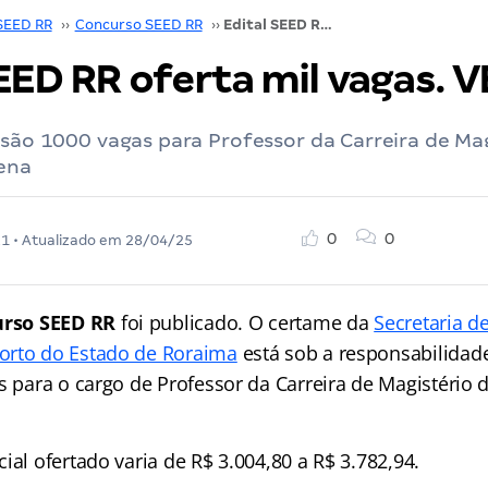
SEED RR
››
Concurso SEED RR
››
Edital SEED RR oferta mil vagas. VEJA!
EED RR oferta mil vagas. V
 são 1000 vagas para Professor da Carreira de Ma
ena
0
0
21
• Atualizado em
28/04/25
urso SEED RR
foi publicado. O certame da
Secretaria d
orto do Estado de Roraima
está sob a responsabilidad
as para o cargo de Professor da Carreira de Magistério
ial ofertado varia de R$ 3.004,80 a R$ 3.782,94.