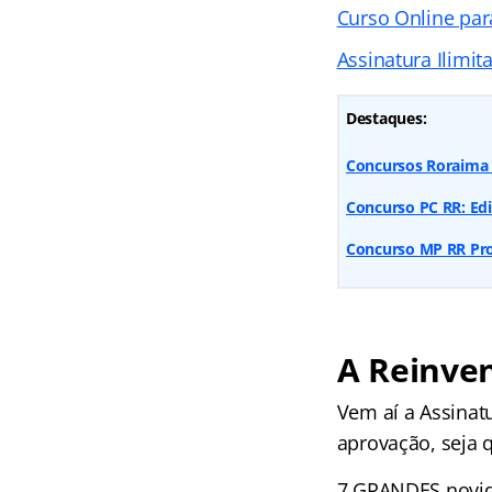
Curso Online par
Assinatura Ilimit
Destaques:
Concursos Roraima 
Concurso PC RR: Edi
Concurso MP RR Prom
A Reinven
Vem aí a Assinatu
aprovação, seja 
7 GRANDES novidad