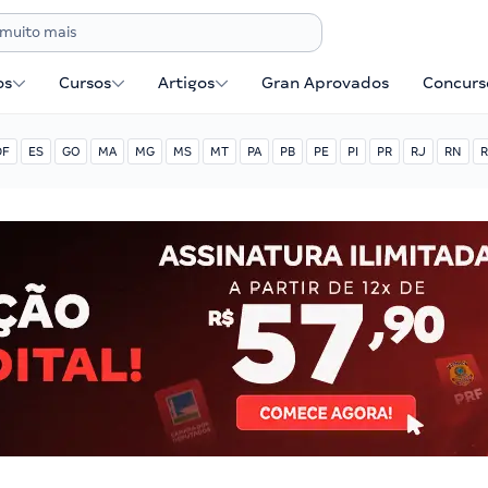
os
Cursos
Artigos
Gran Aprovados
Concurse
DF
ES
GO
MA
MG
MS
MT
PA
PB
PE
PI
PR
RJ
RN
R