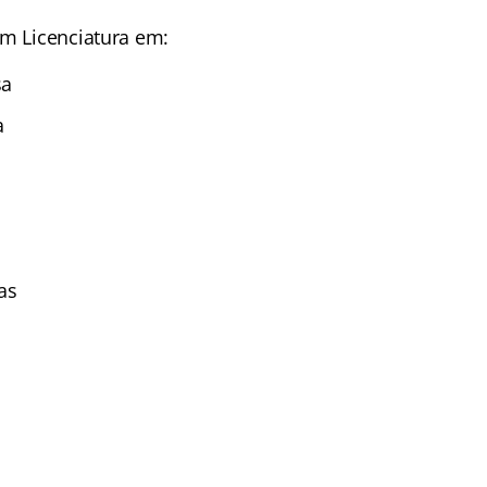
om Licenciatura em:
sa
a
as