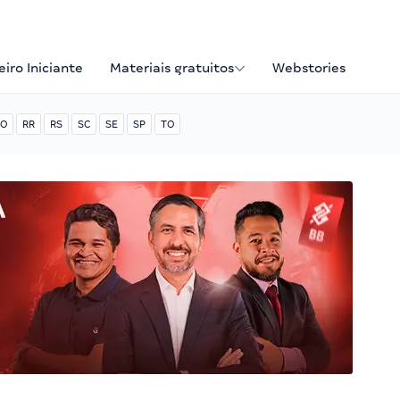
iro Iniciante
Materiais gratuitos
Webstories
O
RR
RS
SC
SE
SP
TO