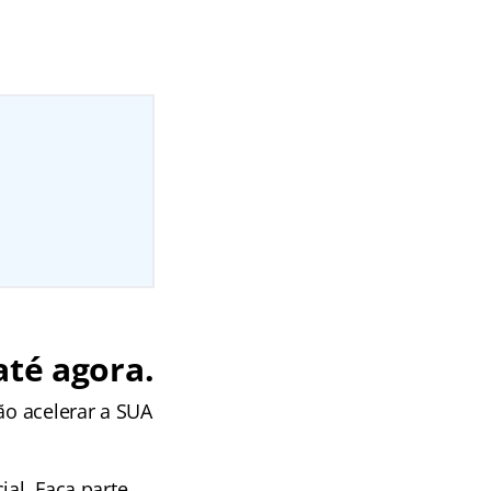
até agora.
ão acelerar a SUA
ial. Faça parte