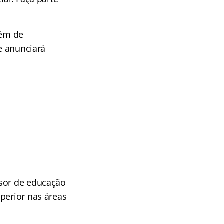
lém de
ue anunciará
ssor de educação
perior nas áreas