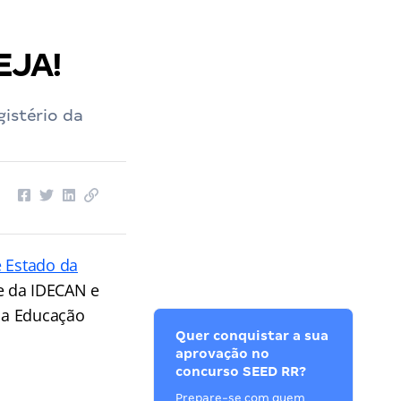
EJA!
gistério da
e Estado da
e da IDECAN e
 da Educação
Quer conquistar a sua
aprovação no
concurso SEED RR?
Prepare-se com quem