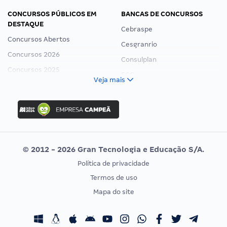
CONCURSOS PÚBLICOS EM
BANCAS DE CONCURSOS
DESTAQUE
Cebraspe
Concursos Abertos
Cesgranrio
Concursos 2026
Consulplan
Concursos 2025
FCC
Veja mais
Concurso Nacional Unificado
FGV
Concurso Ibama
Idecan
Concurso MPU
Selecon
Editais publicados
Uniase
© 2012 - 2026 Gran Tecnologia e Educação S/A.
Vunesp
Política de privacidade
CONCURSOS POR PROFISSÃO
EXAME DE ORDEM
Termos de uso
Concursos Administrativos
OAB
Mapa do site
Concursos Educação
Prova OAB
Concursos Fiscais
Calendário OAB