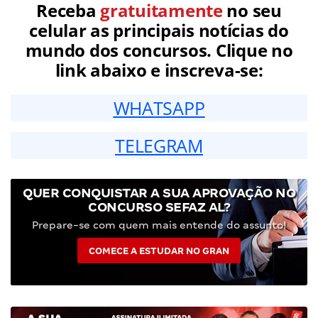
Receba
gratuitamente
no seu
celular as principais notícias do
mundo dos concursos. Clique no
link abaixo e inscreva-se:
WHATSAPP
TELEGRAM
QUER CONQUISTAR A SUA APROVAÇÃO NO
CONCURSO SEFAZ AL?
Prepare-se com quem mais entende do assunto!
COMECE A ESTUDAR NO GRAN