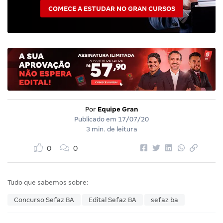
COMECE A ESTUDAR NO GRAN CURSOS
Por
Equipe Gran
Publicado em
17/07/20
3 min. de leitura
0
0
Tudo que sabemos sobre:
Concurso Sefaz BA
Edital Sefaz BA
sefaz ba