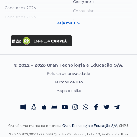
Cesgranrio
Concursos 2026
Consulplan
Concursos 2025
FCC
Veja mais
Concurso Nacional Unificado
FGV
Concurso Ibama
Idecan
Concurso MPU
Selecon
Editais publicados
Uniase
© 2012 - 2026 Gran Tecnologia e Educação S/A.
Vunesp
Política de privacidade
CONCURSOS POR PROFISSÃO
EXAME DE ORDEM
Termos de uso
Concursos Administrativos
OAB
Mapa do site
Concursos Educação
Prova OAB
Concursos Fiscais
Calendário OAB
Concursos Jurídicos
Questões OAB
Concursos Militares
Recursos OAB
Gran é uma marca da empresa
Gran Tecnologia e Educação S/A
, CNPJ:
Concursos Policiais
Exame de Ordem
18.260.822/0001-77, SBS Quadra 02, Bloco J, Lote 10, Edifício Carlton