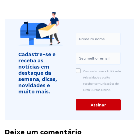
Cadastre-se e
receba as
notícias em
Concordo com a Política de
destaque da
Privacidade e aceito
semana, dicas,
receber comunicações do
novidades e
Gran Cursos Online.
muito mais.
Deixe um comentário