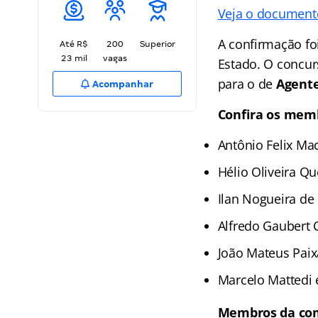
Veja o documento
A confirmação foi
Até R$
200
Superior
23 mil
vagas
Estado. O concur
para o de
Agente
Acompanhar
Confira os memb
Antônio Felix Ma
Hélio Oliveira Qu
Ilan Nogueira de
Alfredo Gaubert 
João Mateus Paix
Marcelo Mattedi 
Membros da comi