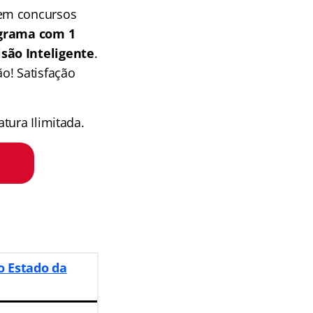
 em concursos
grama com 1
isão Inteligente
.
o! Satisfação
tura Ilimitada.
o Estado da