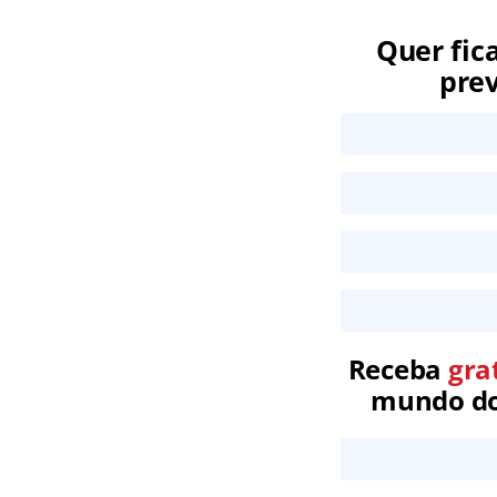
Quer fic
prev
Receba
gra
mundo dos