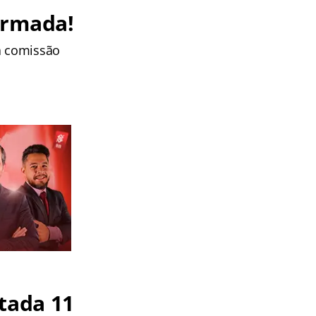
ormada!
da comissão
tada 11