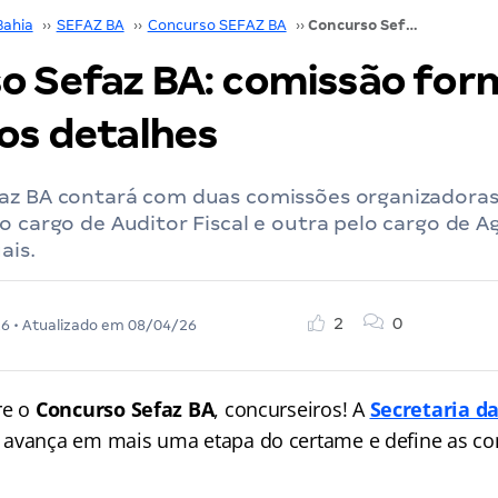
Bahia
››
SEFAZ BA
››
Concurso SEFAZ BA
››
Concurso Sefaz BA: comissão formada! Confira os detalhes
o Sefaz BA: comissão for
 os detalhes
az BA contará com duas comissões organizadora
o cargo de Auditor Fiscal e outra pelo cargo de A
ais.
2
0
26
• Atualizado em
08/04/26
re o
Concurso Sefaz BA
, concurseiros! A
Secretaria d
avança em mais uma etapa do certame e define as c