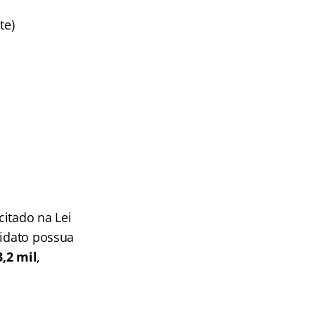
te)
citado na Lei
didato possua
3,2 mil
,