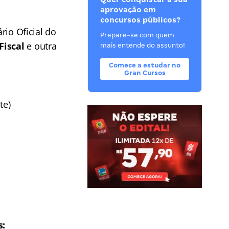
aprovação em
concursos públicos?
rio Oficial do
Prepare-se com quem
Fiscal
e outra
mais entende do assunto!
Comece a estudar no
Gran Cursos
te)
s: