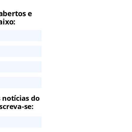
abertos e
aixo:
 notícias do
screva-se: