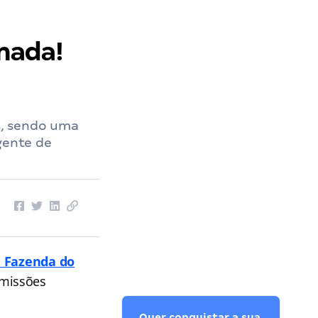
mada!
s, sendo uma
gente de
a Fazenda do
omissões
Quer conquistar a sua