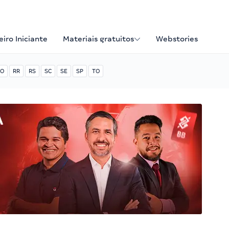
iro Iniciante
Materiais gratuitos
Webstories
O
RR
RS
SC
SE
SP
TO