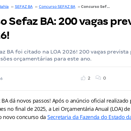
Bahia
››
SEFAZ BA
››
Concurso SEFAZ BA
››
Concurso Sefaz BA: 200 vagas previstas na LOA 2026!
o Sefaz BA: 200 vagas prev
6!
z BA foi citado na LOA 2026! 200 vagas prevista
visões orçamentárias para este ano.
2
0
26
 BA dá novos passos! Após o anúncio oficial realizado
es no final de 2025, a Lei Orçamentária Anual (LOA) de
 o novo concurso da
Secretaria da Fazenda do Estado d