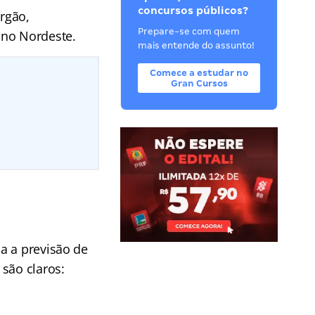
concursos públicos?
rgão,
Prepare-se com quem
no Nordeste.
mais entende do assunto!
Comece a estudar no
Gran Cursos
a a previsão de
são claros: