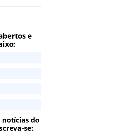
abertos e
aixo:
 notícias do
screva-se: