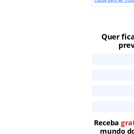
Clique para ver o úl
Quer fic
prev
Receba
gra
mundo dos