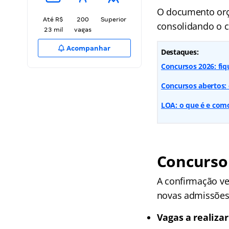
O documento orç
Até R$
200
Superior
consolidando o 
23 mil
vagas
Acompanhar
Destaques:
Concursos 2026: fiq
Concursos abertos: 
LOA: o que é e como
Concurso 
A confirmação ve
novas admissões 
Vagas a realizar