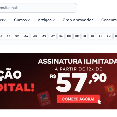
os
Cursos
Artigos
Gran Aprovados
Concurse
DF
ES
GO
MA
MG
MS
MT
PA
PB
PE
PI
PR
RJ
RN
R