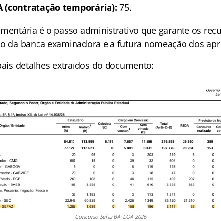
 (contratação temporária):
75.
amentária é o passo administrativo que garante os rec
ão da banca examinadora e a futura nomeação dos ap
ipais detalhes extraídos do documento:
Concurso Sefaz BA: LOA 2026