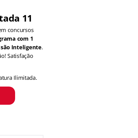
tada 11
 em concursos
grama com 1
isão Inteligente
.
o! Satisfação
tura Ilimitada.