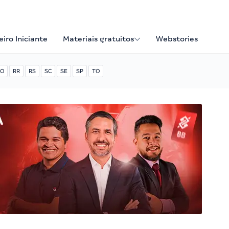
iro Iniciante
Materiais gratuitos
Webstories
O
RR
RS
SC
SE
SP
TO