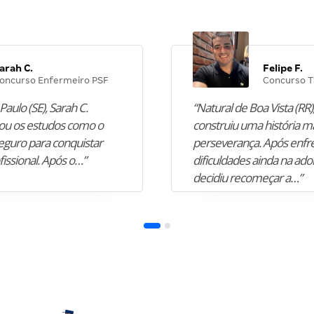
arah C.
Felipe F.
oncurso Enfermeiro PSF
Concurso T
Paulo (SE), Sarah C.
“Natural de Boa Vista (RR),
u os estudos como o
construiu uma história m
guro para conquistar
perseverança. Após enfr
fissional. Após o…”
dificuldades ainda na ado
decidiu recomeçar a…”