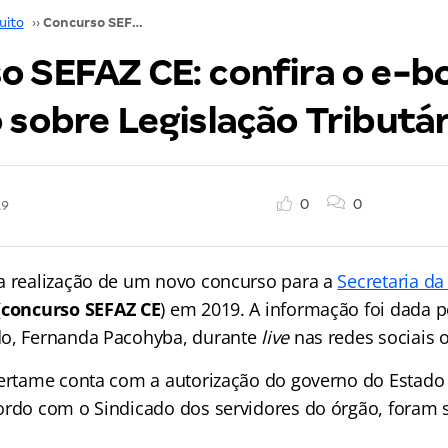
uito
››
Concurso SEFAZ CE: confira o e-book gratuito sobre Legislação Tributária!
o SEFAZ CE: confira o e-b
 sobre Legislação Tributár
0
0
19
a realização de um novo concurso para a
Secretaria d
(
concurso SEFAZ CE
) em 2019. A informação foi dada p
do, Fernanda Pacohyba, durante
live
nas redes sociais o
certame conta com a autorização do governo do Estad
ordo com o Sindicado dos servidores do órgão, foram s