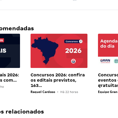
ecomendadas
ais 2026:
Concursos 2026: confira
Concurso
ais com…
os editais previstos,
eventos 
163…
gratuita
lho
Raquel Cardoso
Equipe Gran
•
Há 22 horas
 relacionados