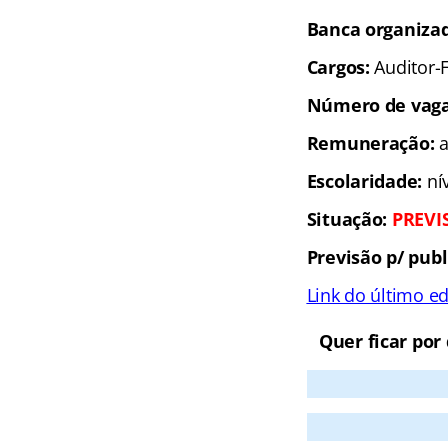
Banca organiza
Cargos:
Auditor-F
Número de vag
Remuneração:
a
Escolaridade:
nív
Situação:
PREVI
Previsão p/ publ
Link do último ed
Quer ficar por