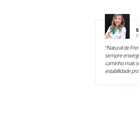
S
C
“Natural de Frei 
sempre enxergo
caminho mais se
estabilidade pro