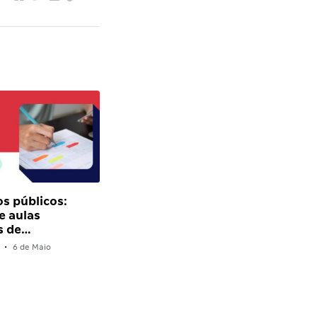
s públicos:
e aulas
s de…
•
6 de Maio