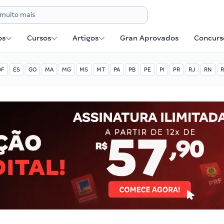
os
Cursos
Artigos
Gran Aprovados
Concurse
DF
ES
GO
MA
MG
MS
MT
PA
PB
PE
PI
PR
RJ
RN
R