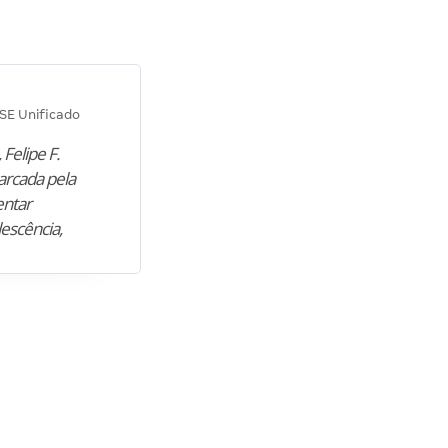
Diana M.
SE Unificado
Concurso SEPLAG CE
 Felipe F.
“Natural de Juazeiro do Norte (CE),
arcada pela
M. encontrou nos estudos o cami
entar
para construir uma nova fase da vi
lescência,
profissional. Após…”