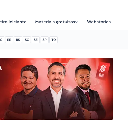
iro Iniciante
Materiais gratuitos
Webstories
O
RR
RS
SC
SE
SP
TO