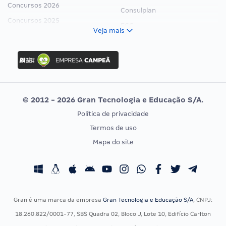
Concursos 2026
Consulplan
Concursos 2025
FCC
Veja mais
Concurso Nacional Unificado
FGV
Concurso Ibama
Idecan
Concurso MPU
Selecon
Editais publicados
Uniase
© 2012 - 2026 Gran Tecnologia e Educação S/A.
Vunesp
Política de privacidade
CONCURSOS POR PROFISSÃO
EXAME DE ORDEM
Termos de uso
Concursos Administrativos
OAB
Mapa do site
Concursos Educação
Prova OAB
Concursos Fiscais
Calendário OAB
Concursos Jurídicos
Questões OAB
Concursos Militares
Recursos OAB
Gran é uma marca da empresa
Gran Tecnologia e Educação S/A
, CNPJ:
Concursos Policiais
Exame de Ordem
18.260.822/0001-77, SBS Quadra 02, Bloco J, Lote 10, Edifício Carlton
Concursos Saúde