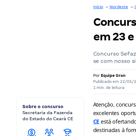
Início
››
Nordeste
››
Concurs
em 23 e
Concurso Sefaz 
se com nosso si
Por
Equipe Gran
Publicado em
22/05/
1 min. de leitura
Atenção, concurs
Sobre o concurso
excelentes oport
Secretaria da Fazenda
do Estado do Ceará CE
CE
está ofertand
destinadas à for