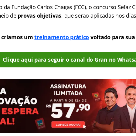
o da Fundação Carlos Chagas (FCC), o concurso Sefaz CE
meio de
provas objetivas
, que serão aplicadas nos dia
, criamos um
treinamento prático
voltado para sua
Clique aqui para seguir o canal do Gran no Whats