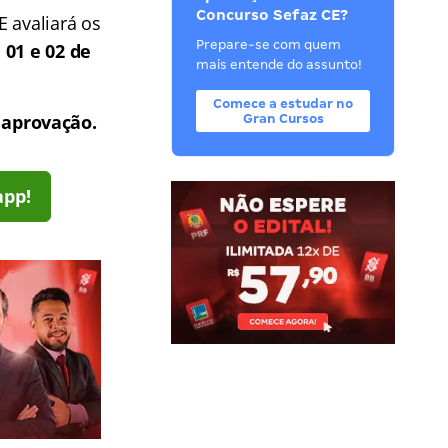
Concurso Sefaz CE?
 avaliará os
Prepare-se com quem
s
01 e 02 de
mais entende do assunto!
Comece a estudar no
 aprovação.
Gran Cursos
app!