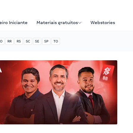
iro Iniciante
Materiais gratuitos
Webstories
O
RR
RS
SC
SE
SP
TO