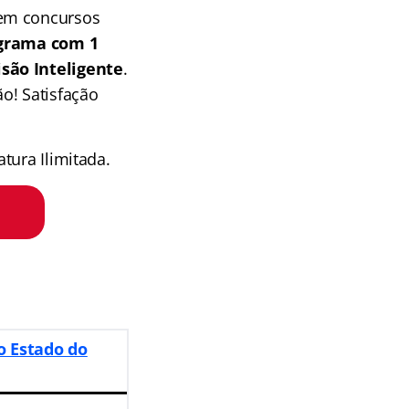
 em concursos
grama com 1
isão Inteligente
.
o! Satisfação
tura Ilimitada.
o Estado do