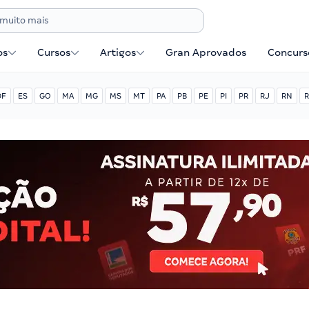
os
Cursos
Artigos
Gran Aprovados
Concurse
DF
ES
GO
MA
MG
MS
MT
PA
PB
PE
PI
PR
RJ
RN
R