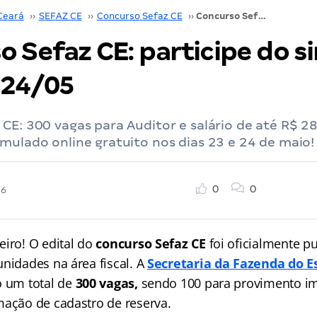
Ceará
››
SEFAZ CE
››
Concurso Sefaz CE
››
Concurso Sefaz CE: participe do simulado em 23 e 24/05
o Sefaz CE: participe do 
 24/05
CE: 300 vagas para Auditor e salário de até R$ 28
mulado online gratuito nos dias 23 e 24 de maio!
0
0
26
eiro! O edital do
concurso Sefaz CE
foi oficialmente pu
unidades na área fiscal. A
Secretaria da Fazenda do E
o um total de
300 vagas,
sendo 100 para provimento im
mação de cadastro de reserva.