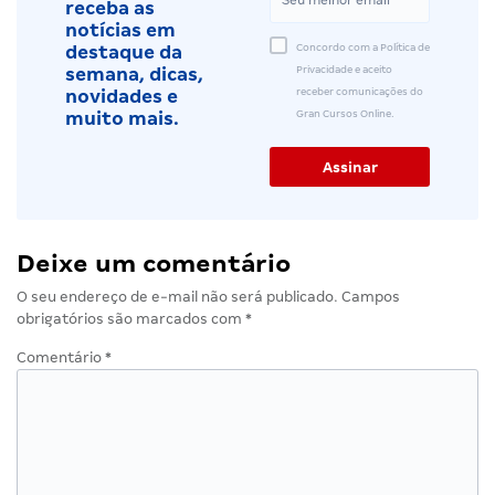
receba as
notícias em
Concordo com a Política de
destaque da
Privacidade e aceito
semana, dicas,
receber comunicações do
novidades e
Gran Cursos Online.
muito mais.
Deixe um comentário
O seu endereço de e-mail não será publicado.
Campos
obrigatórios são marcados com
*
Comentário
*