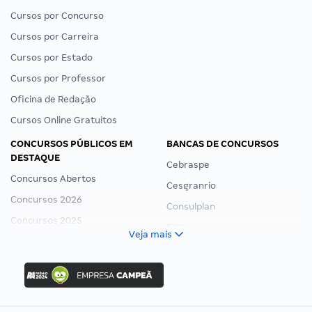
Cursos por Concurso
Cursos por Carreira
Cursos por Estado
Cursos por Professor
Oficina de Redação
Cursos Online Gratuitos
CONCURSOS PÚBLICOS EM
BANCAS DE CONCURSOS
DESTAQUE
Cebraspe
Concursos Abertos
Cesgranrio
Concursos 2026
Consulplan
Concursos 2025
FCC
Veja mais
Concurso Nacional Unificado
FGV
Concurso Ibama
Idecan
Concurso MPU
Selecon
Editais publicados
Uniase