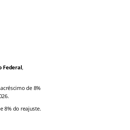
o Federal
,
 acréscimo de 8%
026.
e 8% do reajuste.