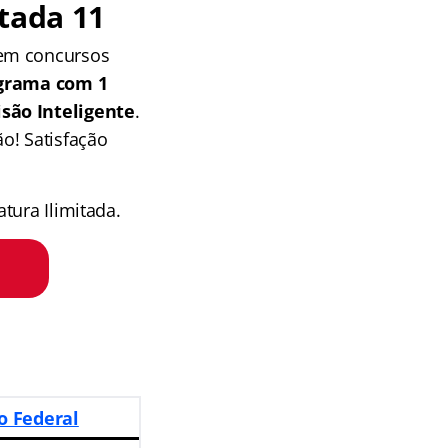
tada 11
 em concursos
grama com 1
isão Inteligente
.
o! Satisfação
tura Ilimitada.
o Federal