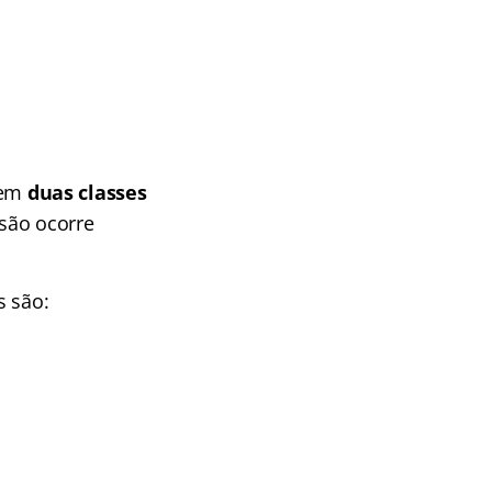
a em
duas classes
ssão ocorre
s são: