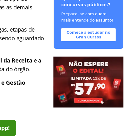
concursos públicos?
as as demais
Prepare-se com quem
mais entende do assunto!
as, etapas de
Comece a estudar no
m sendo aguardado
Gran Cursos
l da Receita
e a
da do órgão.
a e Gestão
app!