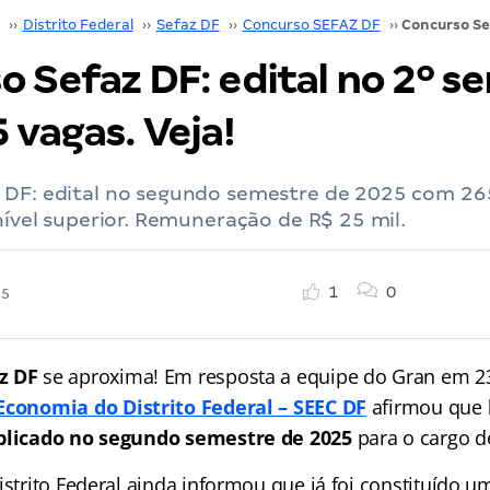
››
Distrito Federal
››
Sefaz DF
››
Concurso SEFAZ DF
››
o Sefaz DF: edital no 2º s
 vagas. Veja!
 DF: edital no segundo semestre de 2025 com 26
 nível superior. Remuneração de R$ 25 mil.
1
0
25
az DF
se aproxima! Em resposta a equipe do Gran em 23
Economia do Distrito Federal – SEEC DF
afirmou que
ublicado no segundo semestre de 2025
para o cargo de
istrito Federal ainda informou que já foi constituído 