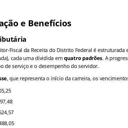
ção e Benefícios
ibutária
itor-Fiscal da Receita do Distrito Federal é estruturad
nda), cada uma dividida em
quatro padrões
. A progre
o de serviço e o desempenho do servidor.
sse
, que representa o início da carreira, os vencimento
05,25
797,48
.624,57
488,05