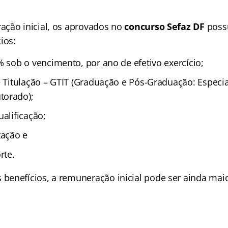
ção inicial, os aprovados no
concurso Sefaz DF
possu
ios:
% sob o vencimento, por ano de efetivo exercício;
e Titulação – GTIT (Graduação e Pós-Graduação: Especia
torado);
ualificação;
tação e
rte.
enefícios, a remuneração inicial pode ser ainda maio