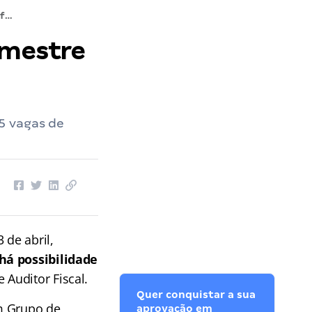
Concurso Sefaz DF: edital no 2º semestre para 265 vagas. Veja!
emestre
5 vagas de
 de abril,
há possibilidade
 Auditor Fiscal.
Quer conquistar a sua
um Grupo de
aprovação em