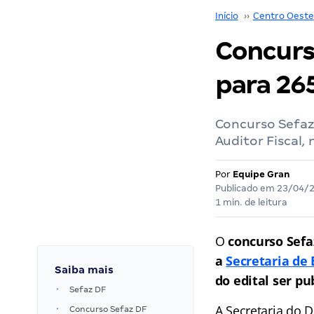
Início
››
Centro Oeste
Concurs
para 265
Concurso Sefaz
Auditor Fiscal,
Por
Equipe Gran
Publicado em
23/04/
1 min. de leitura
O
concurso Sef
a
Secretaria de 
Saiba mais
do edital ser p
Sefaz DF
A Secretaria do D
Concurso Sefaz DF