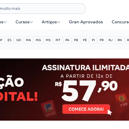
os
Cursos
Artigos
Gran Aprovados
Concurse
DF
ES
GO
MA
MG
MS
MT
PA
PB
PE
PI
PR
RJ
RN
R