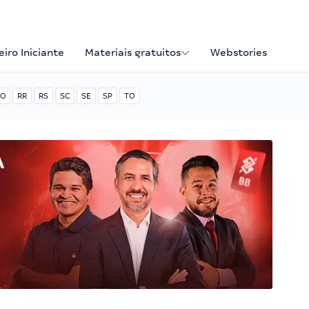
iro Iniciante
Materiais gratuitos
Webstories
O
RR
RS
SC
SE
SP
TO