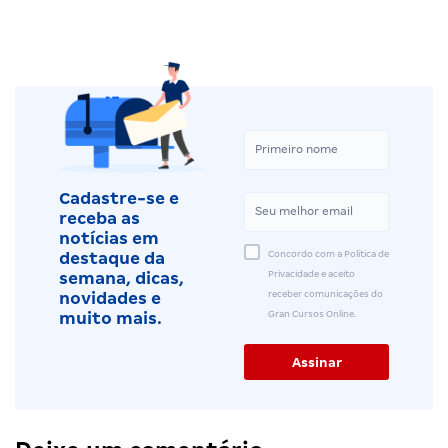
Cadastre-se e
receba as
notícias em
Concordo com a Política de
destaque da
Privacidade e aceito
semana, dicas,
receber comunicações do
novidades e
Gran Cursos Online.
muito mais.