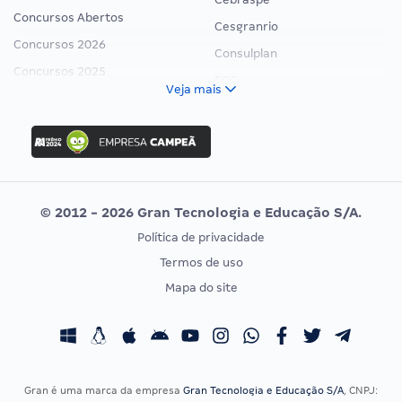
Concursos Abertos
Cesgranrio
Concursos 2026
Consulplan
Concursos 2025
FCC
Veja mais
Concurso Nacional Unificado
FGV
Concurso Ibama
Idecan
Concurso MPU
Selecon
Editais publicados
Uniase
© 2012 - 2026 Gran Tecnologia e Educação S/A.
Vunesp
Política de privacidade
CONCURSOS POR PROFISSÃO
EXAME DE ORDEM
Termos de uso
Concursos Administrativos
OAB
Mapa do site
Concursos Educação
Prova OAB
Concursos Fiscais
Calendário OAB
Concursos Jurídicos
Questões OAB
Concursos Militares
Recursos OAB
Gran é uma marca da empresa
Gran Tecnologia e Educação S/A
, CNPJ: