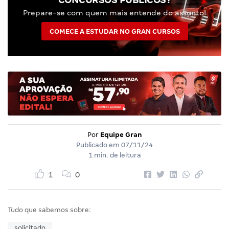
Prepare-se com quem mais entende do assunto!
COMECE A ESTUDAR NO GRAN CURSOS
Por
Equipe Gran
Publicado em
07/11/24
1 min. de leitura
1
0
Tudo que sabemos sobre:
solicitado