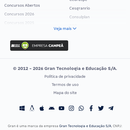
Concursos Abertos
Cesgranrio
Concursos 2026
Consulplan
Concursos 2025
FCC
Veja mais
Concurso Nacional Unificado
FGV
Concurso Ibama
Idecan
Concurso MPU
Selecon
Editais publicados
Uniase
© 2012 - 2026 Gran Tecnologia e Educação S/A.
Vunesp
Política de privacidade
CONCURSOS POR PROFISSÃO
EXAME DE ORDEM
Termos de uso
Concursos Administrativos
OAB
Mapa do site
Concursos Educação
Prova OAB
Concursos Fiscais
Calendário OAB
Concursos Jurídicos
Questões OAB
Concursos Militares
Recursos OAB
Gran é uma marca da empresa
Gran Tecnologia e Educação S/A
, CNPJ: