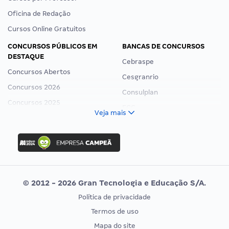
Oficina de Redação
Cursos Online Gratuitos
CONCURSOS PÚBLICOS EM
BANCAS DE CONCURSOS
DESTAQUE
Cebraspe
Concursos Abertos
Cesgranrio
Concursos 2026
Consulplan
Concursos 2025
FCC
Veja mais
Concurso Nacional Unificado
FGV
Concurso Ibama
Idecan
Concurso MPU
Selecon
Editais publicados
Uniase
© 2012 - 2026 Gran Tecnologia e Educação S/A.
Vunesp
Política de privacidade
CONCURSOS POR PROFISSÃO
EXAME DE ORDEM
Termos de uso
Concursos Administrativos
OAB
Mapa do site