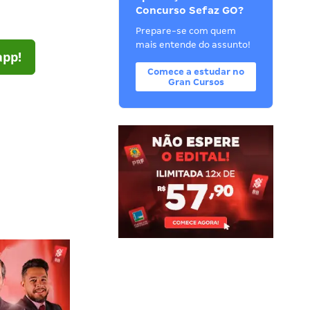
Concurso Sefaz GO?
Prepare-se com quem
mais entende do assunto!
app!
Comece a estudar no
Gran Cursos