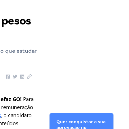
 pesos
 o que estudar
Sefaz GO!
Para
om remuneração
s
, o candidato
Quer conquistar a sua
onteúdos
aprovação no