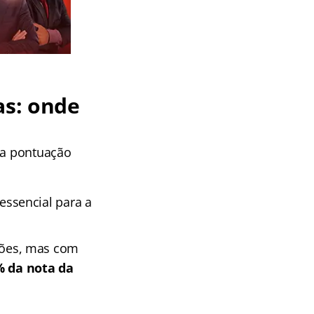
as: onde
 na pontuação
ssencial para a
ões, mas com
% da nota da