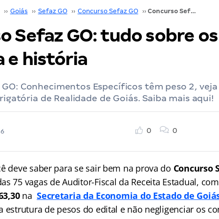
››
Goiás
››
Sefaz GO
››
Concurso Sefaz GO
››
Concurso Sefaz GO: tudo sobre os pesos de prova e história
o Sefaz GO: tudo sobre os
 e história
 GO: Conhecimentos Específicos têm peso 2, veja
brigatória de Realidade de Goiás. Saiba mais aqui!
0
0
26
cê deve saber para se sair bem na prova do
Concurso 
as 75 vagas de Auditor-Fiscal da Receita Estadual, c
63,30
na
Secretaria da Economia do Estado de Goiá
a estrutura de pesos do edital e não negligenciar os c