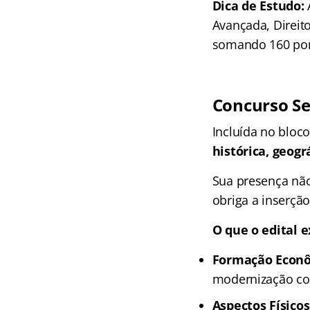
Dica de Estudo:
A
Avançada, Direito
somando 160 pon
Concurso Se
Incluída no bloc
histórica, geogr
Sua presença não
obriga a inserçã
O que o edital 
Formação Econô
modernização com
Aspectos Físicos