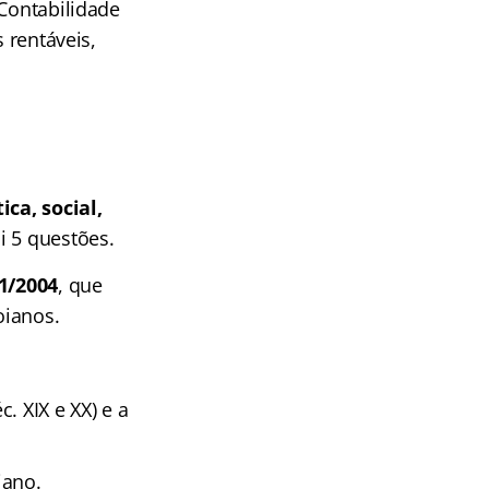
 Contabilidade
 rentáveis,
ica, social,
 5 questões.
11/2004
, que
oianos
.
c. XIX e XX) e a
iano.