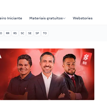
iro Iniciante
Materiais gratuitos
Webstories
O
RR
RS
SC
SE
SP
TO