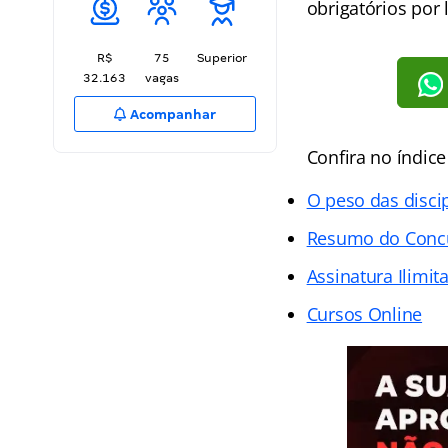
obrigatórios por 
R$
75
Superior
32.163
vagas
Acompanhar
Confira no índic
O peso das disci
Resumo do Conc
Assinatura Ilimit
Cursos Online