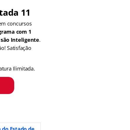
tada 11
 em concursos
grama com 1
isão Inteligente
.
o! Satisfação
tura Ilimitada.
 do Estado de