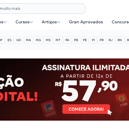
os
Cursos
Artigos
Gran Aprovados
Concurse
DF
ES
GO
MA
MG
MS
MT
PA
PB
PE
PI
PR
RJ
RN
R