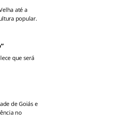
Velha até a
ltura popular.
o”
elece que será
dade de Goiás e
vência no