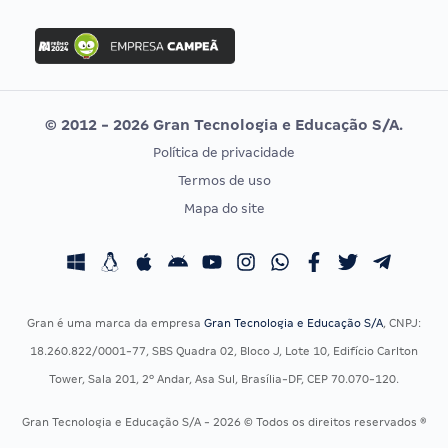
FGV
Concurso Ibama
Idecan
Concurso MPU
Selecon
Editais publicados
Uniase
© 2012 - 2026 Gran Tecnologia e Educação S/A.
Vunesp
Política de privacidade
CONCURSOS POR PROFISSÃO
EXAME DE ORDEM
Termos de uso
Concursos Administrativos
OAB
Mapa do site
Concursos Educação
Prova OAB
Concursos Fiscais
Calendário OAB
Concursos Jurídicos
Questões OAB
Concursos Militares
Recursos OAB
Gran é uma marca da empresa
Gran Tecnologia e Educação S/A
, CNPJ:
Concursos Policiais
Exame de Ordem
18.260.822/0001-77, SBS Quadra 02, Bloco J, Lote 10, Edifício Carlton
Concursos Saúde
Tower, Sala 201, 2º Andar, Asa Sul, Brasília-DF, CEP 70.070-120.
Concursos Tribunais
Gran Tecnologia e Educação S/A - 2026 © Todos os direitos reservados ®
Residência Multiprofissional