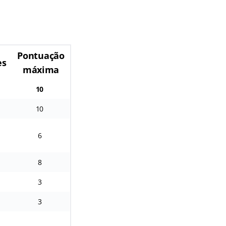
Pontuação
es
máxima
10
10
6
8
3
3