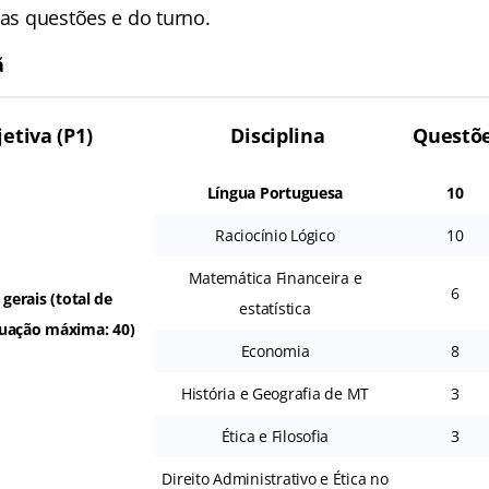
das questões e do turno.
ã
etiva (P1)
Disciplina
Questõ
Língua Portuguesa
10
Raciocínio Lógico
10
Matemática Financeira e
6
erais (total de
estatística
tuação máxima: 40)
Economia
8
História e Geografia de MT
3
Ética e Filosofia
3
Direito Administrativo e Ética no