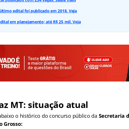
último edital foi publicado em 2018. Veja
edital em planejamento; até R$ 25 mil. Veja
faz MT: situação atual
 abaixo o histórico do concurso público da
Secretaria 
o Grosso: