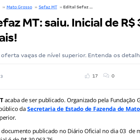
››
Mato Grosso
››
Sefaz MT
››
Edital Sefaz MT: saiu. Inicial de R$ 30 mil! Saiba mais!
efaz MT: saiu. Inicial de R$ 
ais!
 oferta vagas de nível superior. Entenda os detalh
17
0
23
MT
acaba de ser publicado. Organizado pela Fundação G
público da
Secretaria de Estado de Fazenda de Mato
perior.
documento publicado no Diário Oficial no dia 03 de 
al é de R$ 30.063,76.