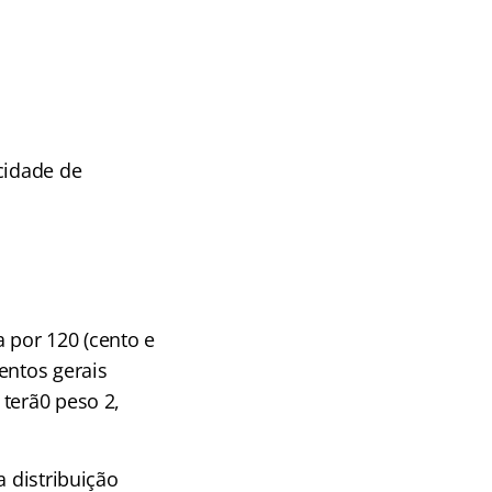
cidade de
a por 120 (cento e
entos gerais
terã0 peso 2,
a distribuição