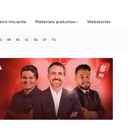
iro Iniciante
Materiais gratuitos
Webstories
O
RR
RS
SC
SE
SP
TO