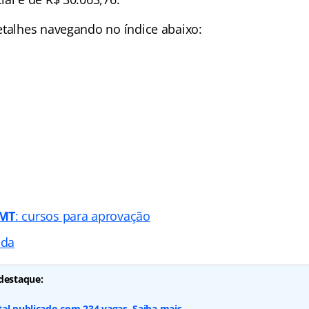
detalhes navegando no
índice abaixo:
 MT
: cursos para aprovação
ada
destaque:
al publicado com 234 vagas. Saiba mais