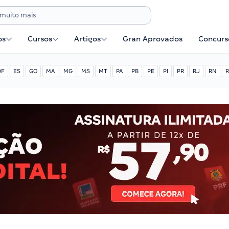
os
Cursos
Artigos
Gran Aprovados
Concurse
DF
ES
GO
MA
MG
MS
MT
PA
PB
PE
PI
PR
RJ
RN
R