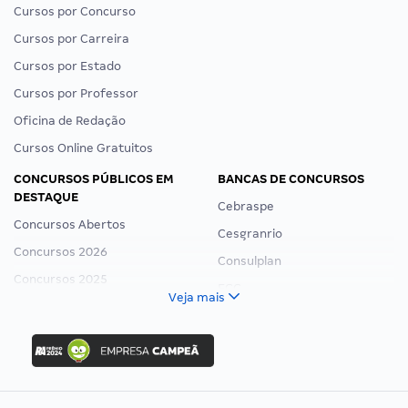
Cursos por Concurso
Cursos por Carreira
Cursos por Estado
Cursos por Professor
Oficina de Redação
Cursos Online Gratuitos
CONCURSOS PÚBLICOS EM
BANCAS DE CONCURSOS
DESTAQUE
Cebraspe
Concursos Abertos
Cesgranrio
Concursos 2026
Consulplan
Concursos 2025
FCC
Veja mais
Concurso Nacional Unificado
FGV
Concurso Ibama
Idecan
Concurso MPU
Selecon
Editais publicados
Uniase