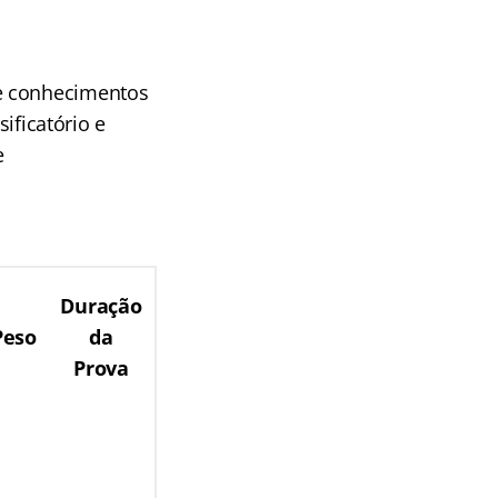
de conhecimentos
sificatório e
e
Duração
Peso
da
Prova