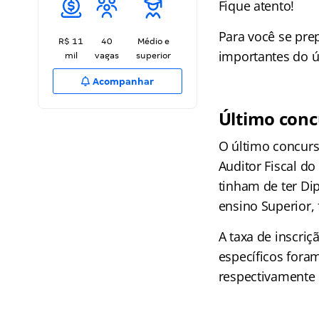
Fique atento!
Para você se pre
R$ 11
40
Médio e
importantes do ú
mil
vagas
superior
Acompanhar
Último conc
O último concurs
Auditor Fiscal do
tinham de ter Di
ensino Superior, 
A taxa de inscriç
específicos fora
respectivamente 