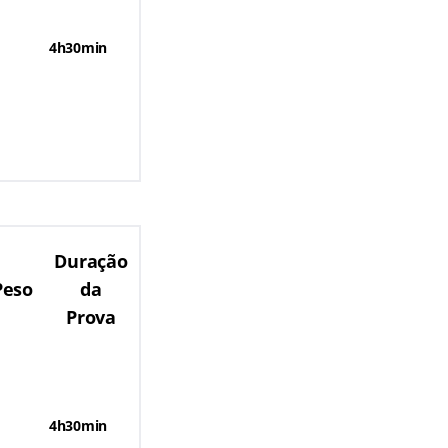
4h30min
Duração
Peso
da
Prova
4h30min