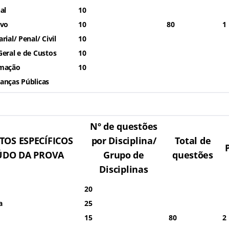
al
10
ivo
10
80
1
rial/ Penal/ Civil
10
Geral e de Custos
10
rmação
10
anças Públicas
Nº de questões
OS ESPECÍFICOS
por Disciplina/
Total de
EÚDO DA PROVA
Grupo de
questões
Disciplinas
20
a
25
15
80
2