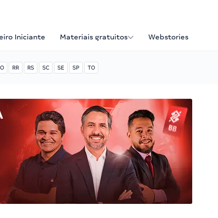
iro Iniciante
Materiais gratuitos
Webstories
O
RR
RS
SC
SE
SP
TO