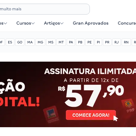
os
Cursos
Artigos
Gran Aprovados
Concurse
DF
ES
GO
MA
MG
MS
MT
PA
PB
PE
PI
PR
RJ
RN
R