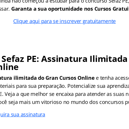
nda não começou a estudar para o concurso Sefaz PE,
sar.
Garanta a sua oportunidade nos Cursos Gratui
Clique aqui para se inscrever gratuitamente
Sefaz PE: Assinatura Ilimitad
nline
atura ilimitada do
Gran Cursos Online
e tenha acess
teriais para sua preparação. Potencialize sua aprendi
E. Veja a que melhor se encaixa para atender as suas 
cê seja mais um vitorioso no mundo dos concursos pú
uira sua assinatura