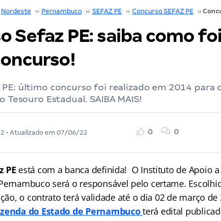
Nordeste
››
Pernambuco
››
SEFAZ PE
››
Concurso SEFAZ PE
››
o Sefaz PE: saiba como foi
concurso!
PE: último concurso foi realizado em 2014 para 
do Tesouro Estadual. SAIBA MAIS!
0
0
22
• Atualizado em
07/06/22
z PE
está com a banca definida! O Instituto de Apoio 
Pernambuco será o responsável pelo certame. Escolhi
ação, o contrato terá validade até o dia 02 de março de
Fazenda do Estado de Pernambuco
terá edital publica