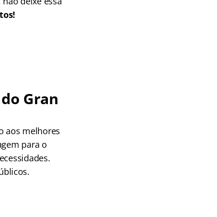
 não deixe essa
tos!
a do Gran
o aos melhores
zagem para o
necessidades.
blicos.