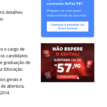
concurso Sefaz PE?
Prepare-se com quem
ns detalhes
mais entende do assunto!
o:
Comece a estudar no
Gran Cursos
ra o cargo de
, os candidatos
de graduação de
da Educação.
tos gerais e
 de abertura,
2014.