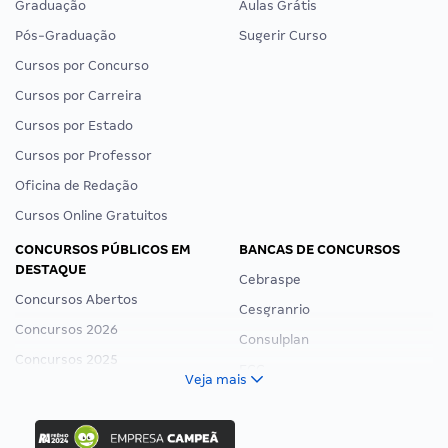
Graduação
Aulas Grátis
Pós-Graduação
Sugerir Curso
Cursos por Concurso
Cursos por Carreira
Cursos por Estado
Cursos por Professor
Oficina de Redação
Cursos Online Gratuitos
CONCURSOS PÚBLICOS EM
BANCAS DE CONCURSOS
DESTAQUE
Cebraspe
Concursos Abertos
Cesgranrio
Concursos 2026
Consulplan
Concursos 2025
FCC
Veja mais
Concurso Nacional Unificado
FGV
Concurso Ibama
Idecan