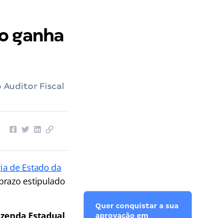
to ganha
 Auditor Fiscal
ria de Estado da
prazo estipulado
Quer conquistar a sua
Fazenda Estadual
,
aprovação em