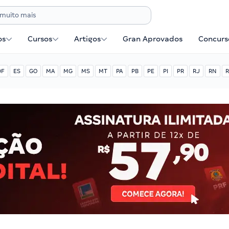
os
Cursos
Artigos
Gran Aprovados
Concurse
DF
ES
GO
MA
MG
MS
MT
PA
PB
PE
PI
PR
RJ
RN
R