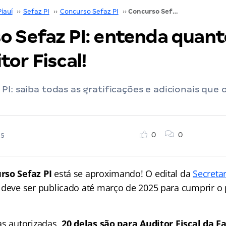
Piauí
››
Sefaz PI
››
Concurso Sefaz PI
››
Concurso Sefaz PI: entenda quanto ganha um Auditor Fiscal!
o Sefaz PI: entenda quan
or Fiscal!
PI: saiba todas as gratificações e adicionais que o
0
0
25
rso Sefaz PI
está se aproximando! O edital da
Secreta
deve ser publicado até março de 2025 para cumprir o 
as autorizadas,
20 delas são para Auditor Fiscal da 