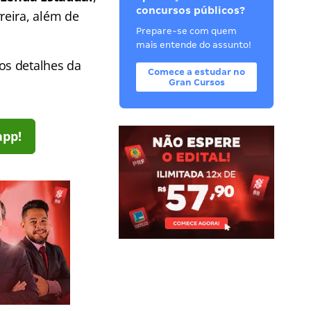
concursos públicos?
reira, além de
Prepare-se com quem
mais entende do assunto!
os detalhes da
Comece a estudar no
Gran Cursos
app!