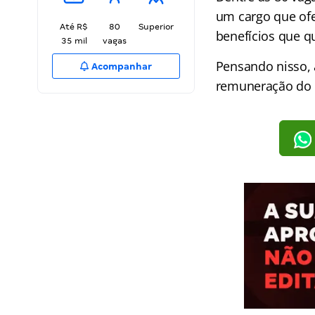
um cargo que ofe
Até R$
80
Superior
benefícios que q
35 mil
vagas
Pensando nisso, 
Acompanhar
remuneração do Au