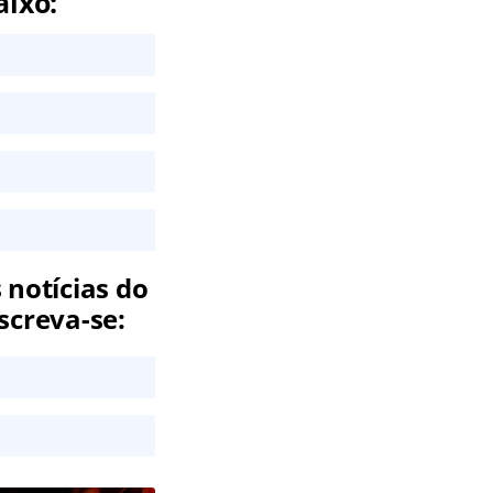
aixo:
 notícias do
screva-se: