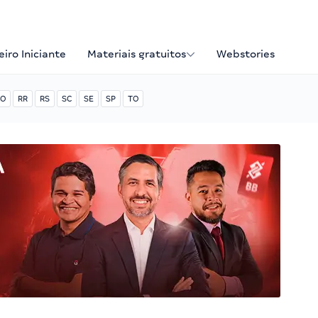
iro Iniciante
Materiais gratuitos
Webstories
O
RR
RS
SC
SE
SP
TO