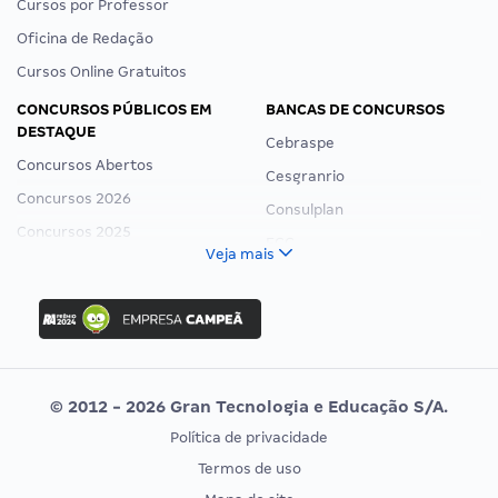
Cursos por Professor
Oficina de Redação
Cursos Online Gratuitos
CONCURSOS PÚBLICOS EM
BANCAS DE CONCURSOS
DESTAQUE
Cebraspe
Concursos Abertos
Cesgranrio
Concursos 2026
Consulplan
Concursos 2025
FCC
Veja mais
Concurso Nacional Unificado
FGV
Concurso Ibama
Idecan
Concurso MPU
Selecon
Editais publicados
Uniase
© 2012 - 2026 Gran Tecnologia e Educação S/A.
Vunesp
Política de privacidade
CONCURSOS POR PROFISSÃO
EXAME DE ORDEM
Termos de uso
Concursos Administrativos
OAB